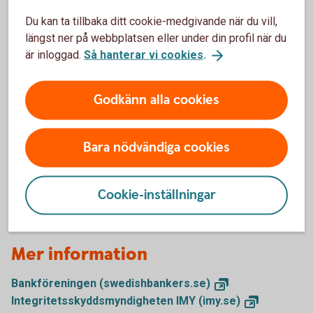
Var behandlas dina personuppgifter?
Du kan ta tillbaka ditt cookie-medgivande när du vill,
längst ner på webbplatsen eller under din profil när du
Vilka rättigheter har du?
är inloggad.
Så hanterar vi cookies
.
Hur länge sparar vi dina personuppgifter?
Godkänn alla cookies
Direktmarknadsföring
Bara nödvändiga cookies
Kontakta oss, dataskyddsombudet eller
Integritetsskyddsmyndigheten
Cookie-inställningar
Mer information
Bankföreningen
(swedishbankers.se)
Integritetsskyddsmyndigheten IMY
(imy.se)