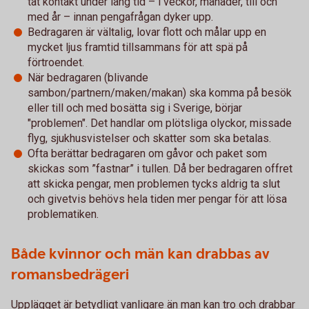
tät kontakt under lång tid – i veckor, månader, till och
med år – innan pengafrågan dyker upp.
Bedragaren är vältalig, lovar flott och målar upp en
mycket ljus framtid tillsammans för att spä på
förtroendet.
När bedragaren (blivande
sambon/partnern/maken/makan) ska komma på besök
eller till och med bosätta sig i Sverige, börjar
"problemen". Det handlar om plötsliga olyckor, missade
flyg, sjukhusvistelser och skatter som ska betalas.
Ofta berättar bedragaren om gåvor och paket som
skickas som ”fastnar” i tullen. Då ber bedragaren offret
att skicka pengar, men problemen tycks aldrig ta slut
och givetvis behövs hela tiden mer pengar för att lösa
problematiken.
Både kvinnor och män kan drabbas av
romansbedrägeri
Upplägget är betydligt vanligare än man kan tro och drabbar