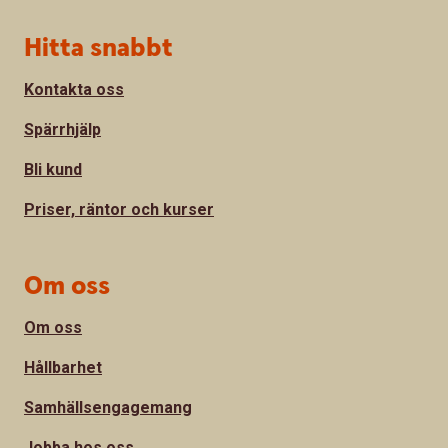
Sidfot
Hitta snabbt
Kontakta oss
Spärrhjälp
Bli kund
Priser, räntor och kurser
Om oss
Om oss
Hållbarhet
Samhällsengagemang
Jobba hos oss