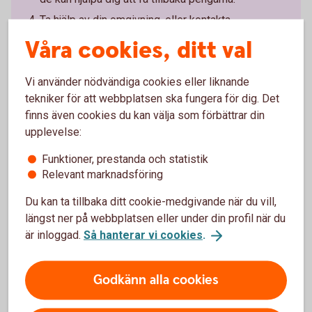
Ta hjälp av din omgivning, eller kontakta
Brottsofferjouren där du bor.
Våra cookies, ditt val
Brottsofferjouren.
se
Vi använder nödvändiga cookies eller liknande
tekniker för att webbplatsen ska fungera för dig. Det
finns även cookies du kan välja som förbättrar din
upplevelse:
Lär dig mer om hur du kan
Funktioner, prestanda och statistik
skydda
dig
mot
bedragarna.
Relevant marknadsföring
Du kan ta tillbaka ditt cookie-medgivande när du vill,
längst ner på webbplatsen eller under din profil när du
är inloggad.
Så hanterar vi cookies
.
3 vanliga varningstecken på
bedrägerier
Godkänn alla cookies