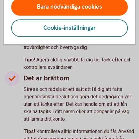
Oväntad kontakt
Bara nödvändiga cookies
Oväntade kontakter som ser ut att komma från
välkända företag, myndigheter eller någon du
Cookie-inställningar
känner är ett vanligt försök att lura dig. Bedragare
använder falska avsändare för att skapa
trovärdighet och övertyga dig.
Tips!
Agera aldrig snabbt, ta dig tid, tänk efter och
kontrollera avsändaren.
Det är bråttom
Stress och rädsla är ett sätt att få dig att fatta
ogenomtänkta beslut och göra det bedragaren vill,
utan att tänka efter. Det kan handla om att ett lån
ska ha tagits i ditt namn eller att pengar är på väg
att lämna ditt konto.
Tips!
Kontrollera alltid informationen du får. Använd
ett telefonnummer som du själv sökt fram från