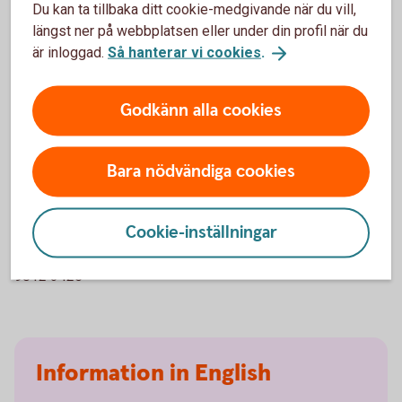
Du kan ta tillbaka ditt cookie-medgivande när du vill,
Kan du tipsa anonymt?
längst ner på webbplatsen eller under din profil när du
är inloggad.
Så hanterar vi cookies
.
Ja, men då kan vi inte svara tillbaka och hålla dig
uppdaterad om status.
Godkänn alla cookies
PGP-nyckel
Bara nödvändiga cookies
PGP-nyckel
Cookie-inställningar
Key ID:
98123425
Fingerprint:
6D10 38EF FFF3 F5F2 22D0 A77E F639 0609
9812 3425
Information in English