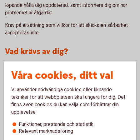
löpande hålla dig uppdaterad, samt informera dig om när
problemet är åtgärdat.
Krav på ersättning som villkor för att skicka en sårbarhet
accepteras inte.
Vad krävs av dig?
För oss och våra kunders säkerhet är det viktigt att du följer
Våra cookies, ditt val
god sed, det vill säga att:
Du inte utnyttjar sårbarheten för att nå, eller försöka nå
Vi använder nödvändiga cookies eller liknande
information som inte tillhör dig.
tekniker för att webbplatsen ska fungera för dig. Det
Du inte utnyttjar sårbarheten för att ta bort eller
finns även cookies du kan välja som förbättrar din
modifiera information.
upplevelse:
Du inte påverkar tillgängligheten på våra tjänster genom
till exempel överbelastningsattacker.
Funktioner, prestanda och statistik
Du ger oss en möjlighet att åtgärda den inrapporterade
Relevant marknadsföring
sårbarheten innan du offentliggör denna.