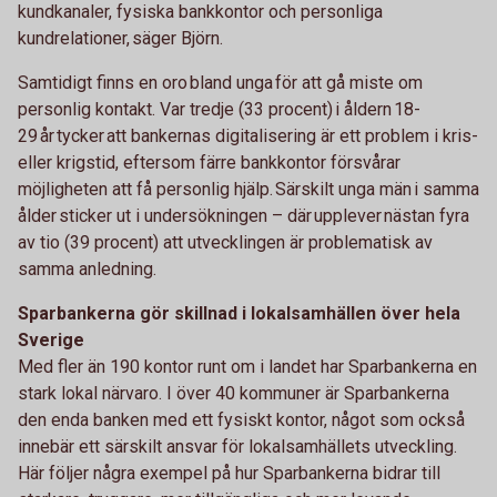
kundkanaler, fysiska bankkontor och personliga
kundrelationer, säger Björn.
Samtidigt finns en oro bland unga för att gå miste om
personlig kontakt. Var tredje (33 procent) i åldern 18-
29 år tycker att bankernas digitalisering är ett problem i kris-
eller krigstid, eftersom färre bankkontor försvårar
möjligheten att få personlig hjälp. Särskilt unga män i samma
ålder sticker ut i undersökningen – där upplever nästan fyra
av tio (39 procent) att utvecklingen är problematisk av
samma anledning.
Sparbankerna gör skillnad i lokalsamhällen över hela
Sverige
Med fler än 190 kontor runt om i landet har Sparbankerna en
stark lokal närvaro. I över 40 kommuner är Sparbankerna
den enda banken med ett fysiskt kontor, något som också
innebär ett särskilt ansvar för lokalsamhällets utveckling.
Här följer några exempel på hur Sparbankerna bidrar till