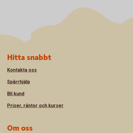
Sidfot
Hitta snabbt
Kontakta oss
Spärrhjälp
Bli kund
Priser, räntor och kurser
Om oss