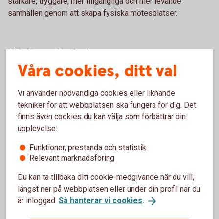
starkare, tryggare, mer tillgängliga och mer levande
samhällen genom att skapa fysiska mötesplatser.
Ulricehamns Sparbank
Våra cookies, ditt val
Tvärtemot vad många andra banker gör har Ulricehamns
Sparbank både utökat ytor och öppettider för att göra det
Vi använder nödvändiga cookies eller liknande
mer tillgängligt för allmänheten. Bankens mötesrum lånas ut
tekniker för att webbplatsen ska fungera för dig. Det
till lokala företagare och föreningar och i de öppna ytorna
finns även cookies du kan välja som förbättrar din
bjuds ulricehamnarna in till
upplevelse:
co-working och utställningar. I cafét bjuds det på kaffe och
Funktioner, prestanda och statistik
skyltfönstren lånas ut till lokala företag.
Relevant marknadsföring
Du kan ta tillbaka ditt cookie-medgivande när du vill,
längst ner på webbplatsen eller under din profil när du
Vi har haft våra nya lokaler öppna i snart ett år och det har
är inloggad.
Så hanterar vi cookies
.
mottagits väldigt positivt av både kunder och andra
invånare i Ulricehamcehamns Sparbankn. Mötesrummen