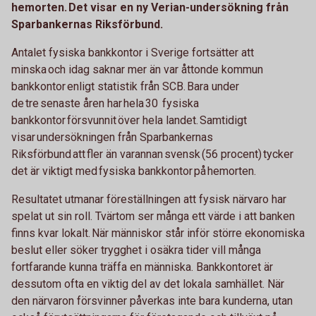
hemorten. Det visar en ny Verian-undersökning från
Sparbankernas Riksförbund.
Antalet fysiska bankkontor i Sverige fortsätter att
minska och idag saknar mer än var åttonde kommun
bankkontor enligt statistik från SCB. Bara under
de tre senaste åren har hela 30 fysiska
bankkontor försvunnit över hela landet. Samtidigt
visar undersökningen från Sparbankernas
Riksförbund att fler än varannan svensk (56 procent) tycker
det är viktigt med fysiska bankkontor på hemorten.
Resultatet utmanar föreställningen att fysisk närvaro har
spelat ut sin roll. Tvärtom ser många ett värde i att banken
finns kvar lokalt. När människor står inför större ekonomiska
beslut eller söker trygghet i osäkra tider vill många
fortfarande kunna träffa en människa. Bankkontoret är
dessutom ofta en viktig del av det lokala samhället. När
den närvaron försvinner påverkas inte bara kunderna, utan