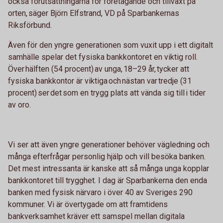
också förutsättningarna för företagande och tillväxt på
orten, säger Björn Elfstrand, VD på Sparbankernas
Riksförbund.
Även för den yngre generationen som vuxit upp i ett digitalt
samhälle spelar det fysiska bankkontoret en viktig roll.
Över hälften (54 procent) av unga, 18–29 år, tycker att
fysiska bankkontor är viktiga och nästan var tredje (31
procent) ser det som en trygg plats att vända sig till i tider
av oro.
Vi ser att även yngre generationer behöver vägledning och
många efterfrågar personlig hjälp och vill besöka banken.
Det mest intressanta är kanske att så många unga kopplar
bankkontoret till trygghet. I dag är Sparbankerna den enda
banken med fysisk närvaro i över 40 av Sveriges 290
kommuner. Vi är övertygade om att framtidens
bankverksamhet kräver ett samspel mellan digitala