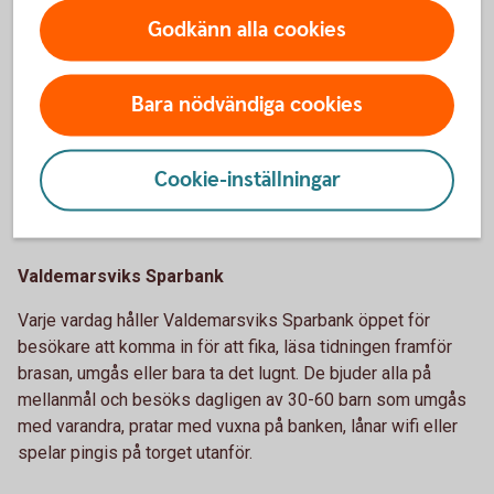
lånades ut till externa besökare över 100 gånger första
Godkänn alla cookies
halvåret, berättar Jenny Ivarsson, marknadsansvarig på
Ulricehamns Sparbank.
Bara nödvändiga cookies
Besökarna är i alla åldrar. Ungdomarna kommer till bankens
mötesplats såväl när skolan har UF-kickoff som när de vill
Cookie-inställningar
ha hjälp med nya tjänster på 18-årsdagen.
Valdemarsviks Sparbank
Varje vardag håller Valdemarsviks Sparbank öppet för
besökare att komma in för att fika, läsa tidningen framför
brasan, umgås eller bara ta det lugnt. De bjuder alla på
mellanmål och besöks dagligen av 30-60 barn som umgås
med varandra, pratar med vuxna på banken, lånar wifi eller
spelar pingis på torget utanför.