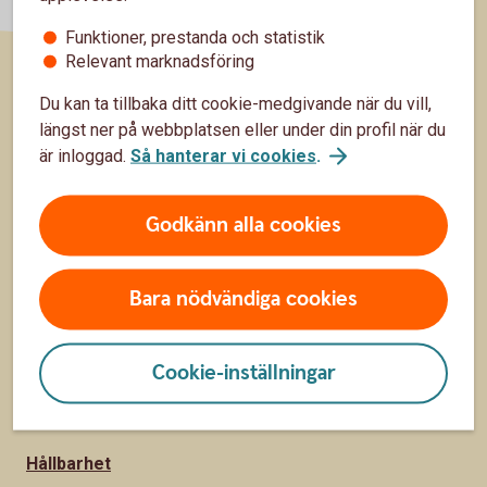
Funktioner, prestanda och statistik
Relevant marknadsföring
Sidfot
Du kan ta tillbaka ditt cookie-medgivande när du vill,
Hitta snabbt
längst ner på webbplatsen eller under din profil när du
är inloggad.
Så hanterar vi cookies
.
Kontakta oss
Spärrhjälp
Godkänn alla cookies
Bli kund
Priser, räntor och kurser
Bara nödvändiga cookies
Om oss
Cookie-inställningar
Om oss
Hållbarhet