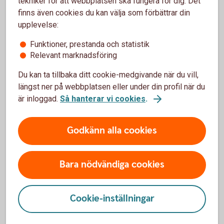
tekniker för att webbplatsen ska fungera för dig. Det
finns även cookies du kan välja som förbättrar din
upplevelse:
Funktioner, prestanda och statistik
Relevant marknadsföring
Du kan ta tillbaka ditt cookie-medgivande när du vill,
längst ner på webbplatsen eller under din profil när du
är inloggad.
Så hanterar vi cookies
.
Godkänn alla cookies
Bara nödvändiga cookies
Ledamot
i bankens styrelse sedan 2025.
Cookie-inställningar
Valdes in som suppleant 2024. Mångårig kvalificerad
bankerfarenhet från bl a Nordea och Swedbank. Driver
sedan 2021 egen konsultfirma i mindre omfattning.