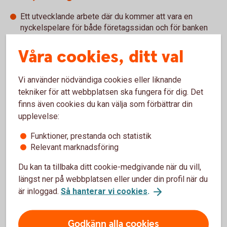
Ett utvecklande arbete där du kommer att vara en
nyckelspelare för både företagssidan och för banken
som helhet.
Fantastiska kollegor där vår framgång bygger på att vi
Våra cookies, ditt val
ställer upp för varandra – varje dag!
Du får vara en del av en fristående sparbank med starkt
Vi använder nödvändiga cookies eller liknande
samhällsengagemang.
tekniker för att webbplatsen ska fungera för dig. Det
finns även cookies du kan välja som förbättrar din
Anställningen
upplevelse:
Tjänsten är en tillsvidareanställning på heltid. I din
Funktioner, prestanda och statistik
anställning omfattas du av kollektivavtal med
Relevant marknadsföring
Finansförbundet eller SACO.
Du kan ta tillbaka ditt cookie-medgivande när du vill,
längst ner på webbplatsen eller under din profil när du
Har du frågor
är inloggad.
Så hanterar vi cookies
.
Kontakta bankens VD Christina Hartzell på telefon 0430-
73506 eller via e-post
Godkänn alla cookies