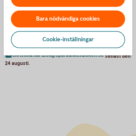
christina.hartzell@sparbankenboken.seFör mer information
om banken, se
www.sparbankenboken.
se
Bara nödvändiga cookies
Ansökan
Cookie-inställningar
Varmt välkommen med din ansökan, med CV och personligt
brev, via e-post till
christina.hartzell@sparbankenboken.se
senast den
24 augusti.