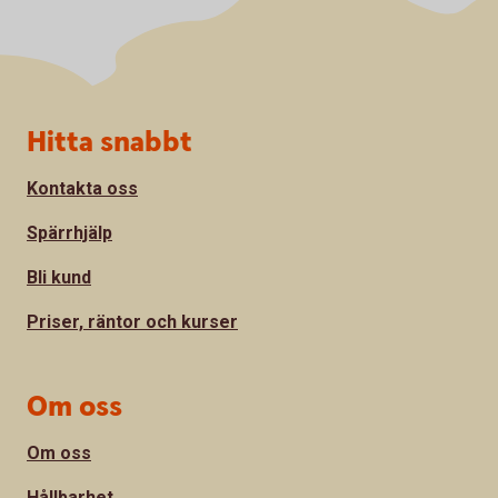
Sidfot
Hitta snabbt
Kontakta oss
Spärrhjälp
Bli kund
Priser, räntor och kurser
Om oss
Om oss
Hållbarhet