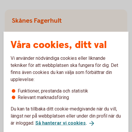
Skånes Fagerhult
Besöks- och postadress
Våra cookies, ditt val
Kungsvägen 51
286 73 SKÅNES FAGERHULT
Vi använder nödvändiga cookies eller liknande
tekniker för att webbplatsen ska fungera för dig. Det
finns även cookies du kan välja som förbättrar din
Öppettider
upplevelse:
Måndag: 10.00-15.00
Funktioner, prestanda och statistik
Tisdag: Öppet för bokad rådgivning
Relevant marknadsföring
Onsdag: 10.00-15.00
Torsdag: 10.00-17.30
Du kan ta tillbaka ditt cookie-medgivande när du vill,
Fredag: 10.00-13.00
längst ner på webbplatsen eller under din profil när du
är inloggad.
Så hanterar vi cookies
.
Övrig tid bokas enligt överenskommelse.