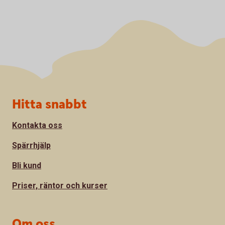
Sidfot
Hitta snabbt
Kontakta oss
Spärrhjälp
Bli kund
Priser, räntor och kurser
Om oss