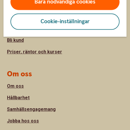
Sidfot
Bara nödvändiga cookies
Hitta snabbt
Kontakta oss
Cookie-inställningar
Spärrhjälp
Bli kund
Priser, räntor och kurser
Om oss
Om oss
Hållbarhet
Samhällsengagemang
Jobba hos oss