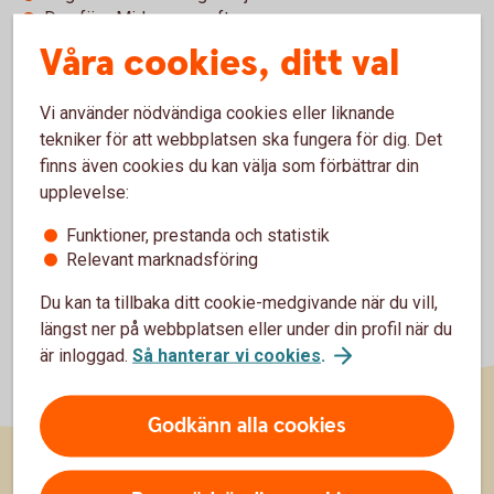
Dag före Midsommarafton
Dag före Alla helgonsdag
Våra cookies, ditt val
23 december
30 december
Vi använder nödvändiga cookies eller liknande
tekniker för att webbplatsen ska fungera för dig. Det
finns även cookies du kan välja som förbättrar din
upplevelse:
Funktioner, prestanda och statistik
Relevant marknadsföring
Du kan ta tillbaka ditt cookie-medgivande när du vill,
längst ner på webbplatsen eller under din profil när du
är inloggad.
Så hanterar vi cookies
.
Godkänn alla cookies