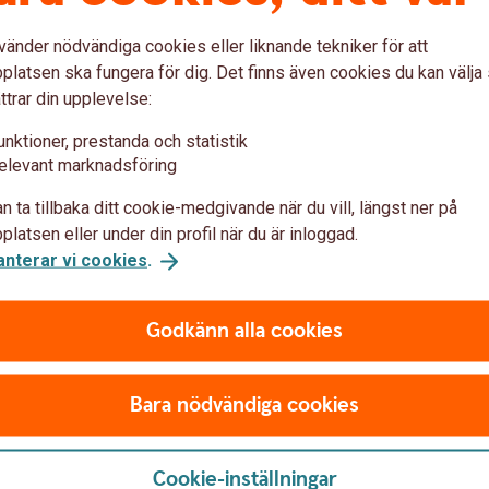
vänder nödvändiga cookies eller liknande tekniker för att
ch Husbil när du har försäkringen Villahem, Villa
latsen ska fungera för dig. Det finns även cookies du kan välj
ttrar din upplevelse:
unktioner, prestanda och statistik
elevant marknadsföring
n ta tillbaka ditt cookie-medgivande när du vill, längst ner på
latsen eller under din profil när du är inloggad.
anterar vi cookies
.
Anmäl skada
Godkänn alla cookies
Bara nödvändiga cookies
framme?
Cookie-inställningar