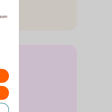
a som