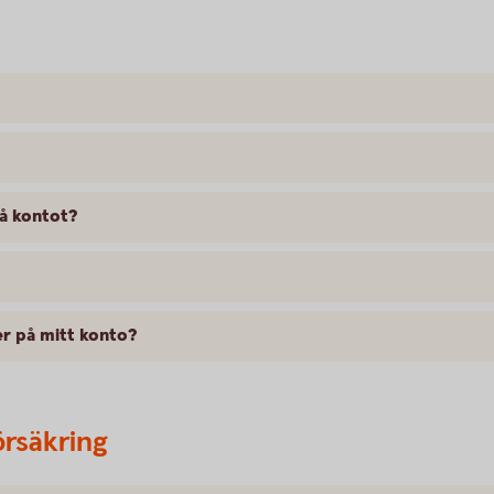
på kontot?
er på mitt konto?
örsäkring