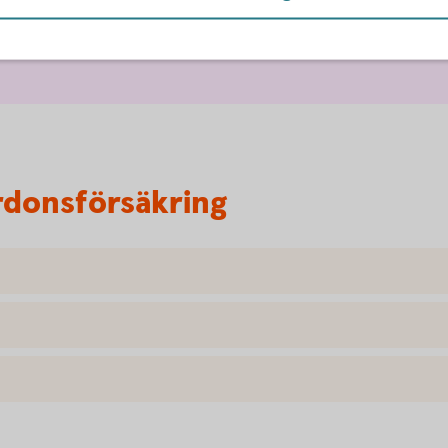
om ersättning.
rdonsförsäkring