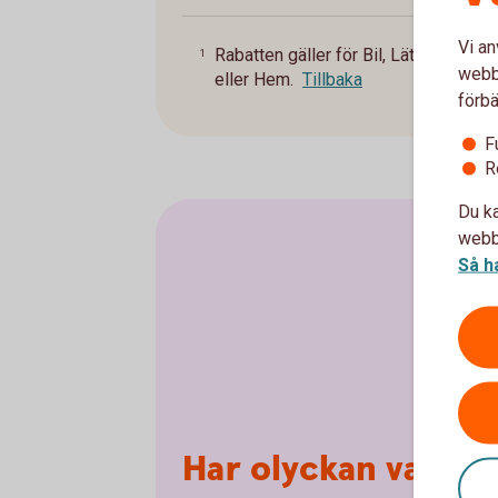
Vi an
Rabatten gäller för Bil, Lätt lastbil o
1
webbp
eller Hem.
Tillbaka
förbä
F
R
Du ka
webbp
Så h
Har olyckan varit 