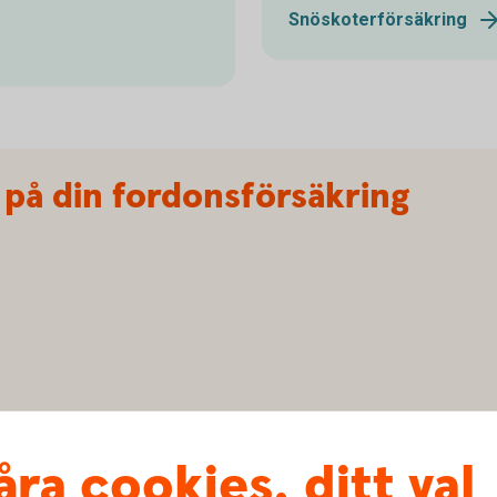
Snöskoterförsäkring
 på din fordonsförsäkring
ng får du 20 % rabatt på försäkringen för bil,
 pris visas när du är inloggad i internetbank eller
åra cookies, ditt val