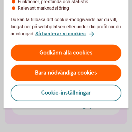
Funktioner, prestanda och statistik
Fordonsförsäkringar
Relevant marknadsföring
Du kan ta tillbaka ditt cookie-medgivande när du vill,
Bilförsäkring
längst ner på webbplatsen eller under din profil när du
är inloggad.
Så hanterar vi cookies
.
Lätt lastbilsförsäkring
Godkänn alla cookies
Husbilsförsäkring
Bara nödvändiga cookies
Husvagnsförsäkring
Släpvagnsförsäkring
Cookie-inställningar
Snöskoterförsäkring