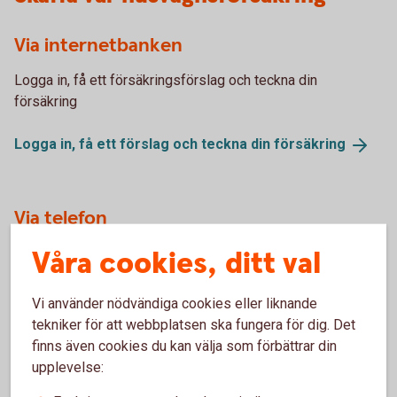
Via internetbanken
Logga in, få ett försäkringsförslag och teckna din
försäkring
Logga in, få ett förslag och teckna din
försäkring
Via telefon
Våra cookies, ditt val
Vi hjälper dig gärna att teckna försäkringen över telefon.
Ring 0430-735 00.
Vi använder nödvändiga cookies eller liknande
Skaffa försäkring via
Kundcenter
tekniker för att webbplatsen ska fungera för dig. Det
finns även cookies du kan välja som förbättrar din
upplevelse: