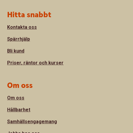
Sidfot
Hitta snabbt
Kontakta oss
Spärrhjälp
Bli kund
Priser, räntor och kurser
Om oss
Om oss
Hållbarhet
Samhällsengagemang