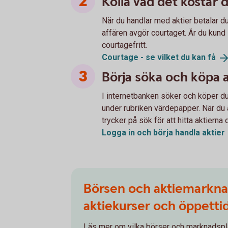
Kolla vad det kostar 
När du handlar med aktier betalar d
affären avgör courtaget. Är du kund 
courtagefritt.
Courtage - se vilket du kan
få
Börja söka och köpa a
I internetbanken söker och köper du 
under rubriken värdepapper. När du 
trycker på sök för att hitta aktierna 
Logga in och börja handla
aktier
Börsen och aktiemarkna
aktiekurser och öppetti
Läs mer om vilka börser och marknadspl