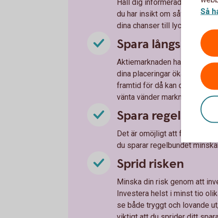
Håll dig informerad om vad so
Så h
du har insikt om såväl föret
dina chanser till lyckade inves
Spara långsiktigt
Aktiemarknaden har normalt en 
dina placeringar ökar på sikt
framtid för då kan du tvingas 
vänta vänder marknaden ofta 
Spara regelbunde
Det är omöjligt att förutse när 
du sparar regelbundet minskar 
Sprid risken
Minska din risk genom att inve
Investera helst i minst tio oli
se både tryggt och lovande ut
viktigt att du sprider ditt spa