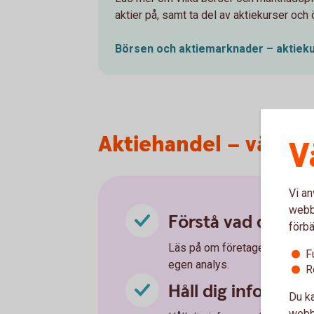
aktier på, samt ta del av aktiekurser och 
Börsen och aktiemarknader –
aktiek
Aktiehandel – våra 5 
V
Vi an
webbp
Förstå vad du köp
förbä
Läs på om företaget du ska kö
F
egen analys.
R
Håll dig informer
Du ka
webbp