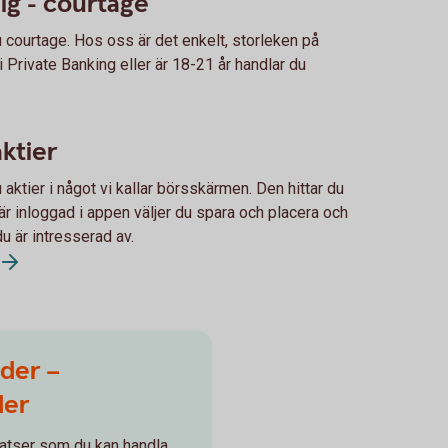
dig - courtage
u courtage. Hos oss är det enkelt, storleken på
i Private Banking eller är 18-21 år handlar du
ktier
aktier i något vi kallar börsskärmen. Den hittar du
är inloggad i appen väljer du spara och placera och
du är intresserad av.
der –
der
atser som du kan handla