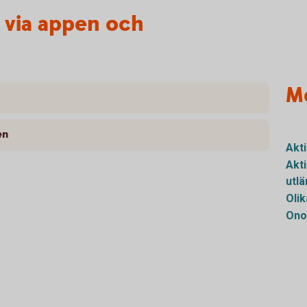
r via appen och
M
en
Akt
Akt
utl
Olik
Ono