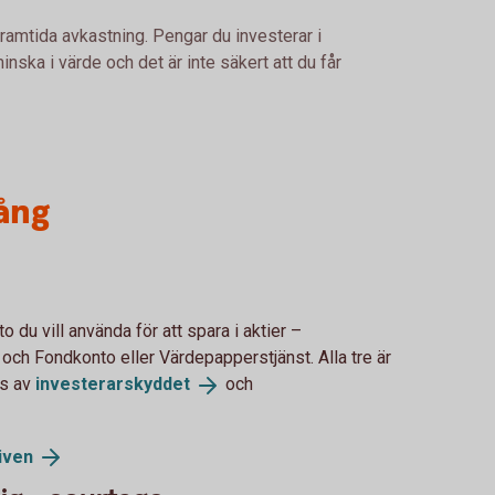
framtida avkastning. Pengar du investerar i
nska i värde och det är inte säkert att du får
ång
o du vill använda för att spara i aktier –
 och Fondkonto eller Värdepapperstjänst. Alla tre är
as av
investerarskyddet
och
iven