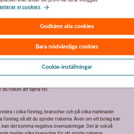
m händer i de företag och på de marknader du sparar i. När
anterar vi cookies
.
agen och ekonomin som hur aktiemarknaden fungerar ökar
teringar.
Godkänn alla cookies
långsiktig tillväxt. Det innebär att chansen att lyckas med
. Investera aldrig pengar som du behöver inom en snar
Bara nödvändiga cookies
sälja när kurserna gått ner. Men om du har möjlighet att
upp igen.
Cookie-inställningar
t
det är exakt rätt tillfälle att köpa eller sälja på börsen. När
du risken att tajma fel.
stera i olika företag, branscher och på olika marknader.
ka företag så att du sprider riskerna. Även om ett bolag kan
, kan det komma negativa överraskningar. Det är också
rande mellan olika branscher för att sprida riskerna.