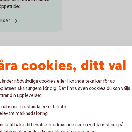
öppettider.
urser
bästa tips
åra cookies, ditt val
vänder nödvändiga cookies eller liknande tekniker för att
latsen ska fungera för dig. Det finns även cookies du kan välj
er
ttrar din upplevelse:
pa aktier i innan du bestämmer dig så att du kan göra din
unktioner, prestanda och statistik
elevant marknadsföring
ad
n ta tillbaka ditt cookie-medgivande när du vill, längst ner på
latsen eller under din profil när du är inloggad.