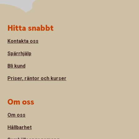
Sidfot
Hitta snabbt
Kontakta oss
Spärrhjälp
Bli kund
Priser, räntor och kurser
Om oss
Om oss
Hållbarhet