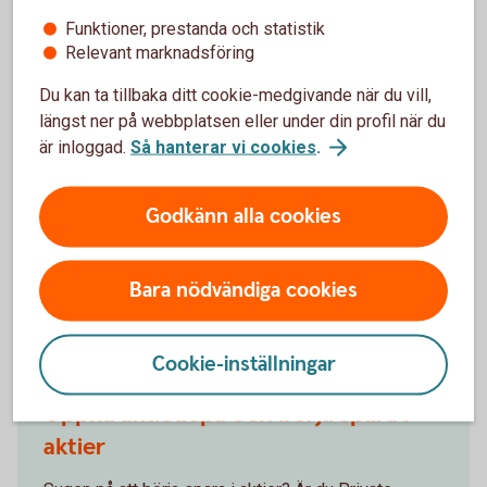
tredje del får du en fördjupning kring hur du kan
Funktioner, prestanda och statistik
minimera riskerna i ditt aktiesparande. Du får även
Relevant marknadsföring
information om olika verktyg som du kan använda för
att prognostisera en akties förväntade
Du kan ta tillbaka ditt cookie-medgivande när du vill,
kursutveckling baserat på dess historiska
längst ner på webbplatsen eller under din profil när du
rörelsemönster.
är inloggad.
Så hanterar vi cookies
.
Van aktiehandlare –
tips
Godkänn alla cookies
Bara nödvändiga cookies
Kom igång med aktier!
Cookie-inställningar
Öppna aktiedepå och börja spara i
aktier