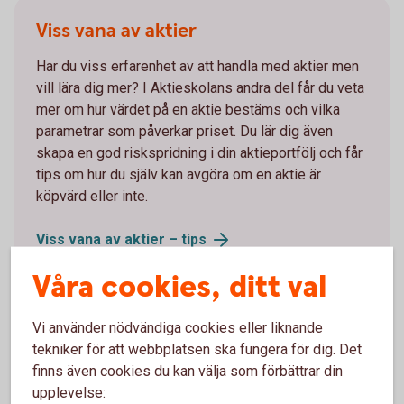
Viss vana av aktier
Har du viss erfarenhet av att handla med aktier men
vill lära dig mer? I Aktieskolans andra del får du veta
mer om hur värdet på en aktie bestäms och vilka
parametrar som påverkar priset. Du lär dig även
skapa en god riskspridning i din aktieportfölj och får
tips om hur du själv kan avgöra om en aktie är
köpvärd eller inte.
Viss vana av aktier –
tips
Våra cookies, ditt val
Vi använder nödvändiga cookies eller liknande
tekniker för att webbplatsen ska fungera för dig. Det
Van aktieplacerare
finns även cookies du kan välja som förbättrar din
upplevelse:
Har du hållit på länge med aktier? I Aktieskolans