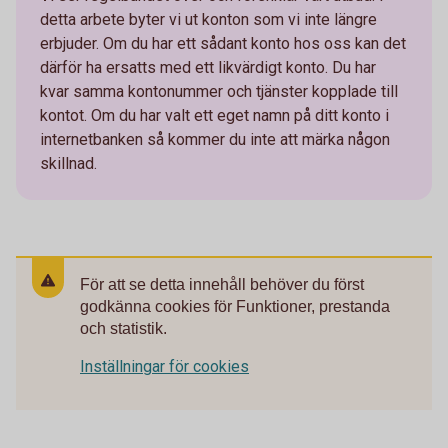
detta arbete byter vi ut konton som vi inte längre
erbjuder. Om du har ett sådant konto hos oss kan det
därför ha ersatts med ett likvärdigt konto. Du har
kvar samma kontonummer och tjänster kopplade till
kontot. Om du har valt ett eget namn på ditt konto i
internetbanken så kommer du inte att märka någon
skillnad.
För att se detta innehåll behöver du först
godkänna cookies för Funktioner, prestanda
och statistik.
Inställningar för cookies