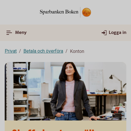
Meny
Logga in
Privat
Betala och överföra
Konton