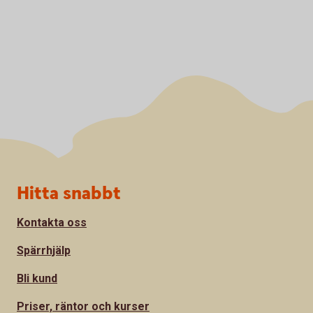
Sidfot
Hitta snabbt
Kontakta oss
Spärrhjälp
Bli kund
Priser, räntor och kurser