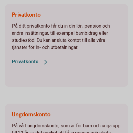
Privatkonto
På ditt privatkonto får du in din lön, pension och
andra insättningar, till exempel barnbidrag eller
studiestöd. Du kan ansluta kontot till alla våra
tjänster för in- och utbetalningar.
Privatkonto
Ungdomskonto
På vårt ungdomskonto, som är för barn och unga upp
till 21 år, är det möjligt att få in pengar och sköta