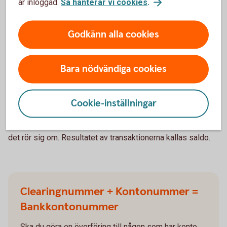
är inloggad.
Så hanterar vi cookies
.
Om våra bankkonton
Godkänn alla cookies
Vad är ett bankkonto?
Bara nödvändiga cookies
Ett bankkonto är ett finansiellt konto hos en bank. Alla
konton har ett unikt nummer som kallas bankkontonummer.
Detta består av clearingnummer och kontonummer. På
Cookie-inställningar
kontot bokförs alla dina transaktioner, till exempel
insättningar, uttag eller köp beroende på vilken typ av konto
det rör sig om. Resultatet av transaktionerna kallas saldo.
Clearingnummer + Kontonummer =
Bankkontonummer
Ska du göra en överföring till någon som har konto