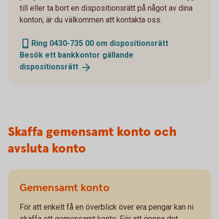
till eller ta bort en dispositionsrätt på något av dina
konton, är du välkommen att kontakta oss.
Ring 0430-735 00 om dispositionsrätt
Besök ett bankkontor gällande
dispositionsrätt
Skaffa gemensamt konto och
avsluta konto
Gemensamt konto
För att enkelt få en överblick över era pengar kan ni
skaffa ett gemensamt konto. För att öppna det