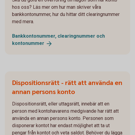
hos oss? Läs mer om hur man skriver våra
bankkontonummer, hur du hittar ditt clearingnummer
med mera.
Bankkontonummer, clearingnummer och
kontonummer
Dispositionsrätt - rätt att använda en
annan persons konto
Dispositionsrätt, eller uttagsrätt, innebär att en
person med kontohavarens medgivande har rätt att
använda en annan persons konto. Personen som
disponerar kontot har endast möjlighet att ta ut
pengar från kontot och veta saldot. Behöver du lägga