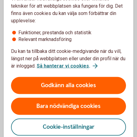
tekniker för att webbplatsen ska fungera för dig. Det
finns även cookies du kan välja som förbättrar din
Har olyckan varit framme?
upplevelse:
Här kan du göra din anmälan och ansöka om
Funktioner, prestanda och statistik
ersättning.
Relevant marknadsföring
Du kan ta tillbaka ditt cookie-medgivande när du vill,
Skadeanmälan – anmäl
skada
längst ner på webbplatsen eller under din profil när du
är inloggad.
Så hanterar vi cookies
.
Godkänn alla cookies
Bara nödvändiga cookies
Cookie-inställningar