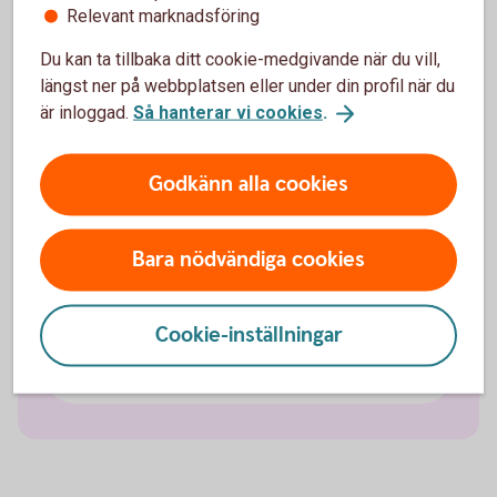
Relevant marknadsföring
Du kan ta tillbaka ditt cookie-medgivande när du vill,
Bilförsäkring
längst ner på webbplatsen eller under din profil när du
är inloggad.
Så hanterar vi cookies
.
Lätt lastbilsförsäkring
Godkänn alla cookies
Husbilsförsäkring
Husvagnsförsäkring
Bara nödvändiga cookies
Släpvagnsförsäkring
Cookie-inställningar
Snöskoterförsäkring