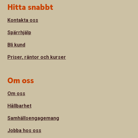
Sidfot
Hitta snabbt
Kontakta oss
Spärrhjälp
Bli kund
Priser, räntor och kurser
Om oss
Om oss
Hållbarhet
Samhällsengagemang
Jobba hos oss