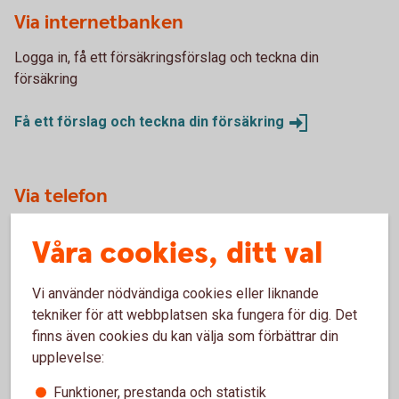
Via internetbanken
Logga in, få ett försäkringsförslag och teckna din
försäkring
Få ett förslag och teckna din
försäkring
Via telefon
Vi hjälper dig gärna att teckna försäkringen över telefon.
Våra cookies, ditt val
Ring 0430-735 00.
Vi använder nödvändiga cookies eller liknande
Skaffa försäkring via
Kundcenter
tekniker för att webbplatsen ska fungera för dig. Det
finns även cookies du kan välja som förbättrar din
upplevelse:
Funktioner, prestanda och statistik
Fordonsförsäkringar