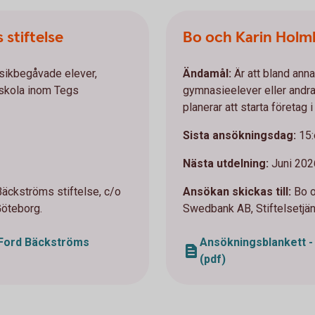
stiftelse
Bo och Karin Holml
musikbegåvade elever,
Ändamål:
Är att bland annat
 skola inom Tegs
gymnasieelever eller andr
planerar att starta företag
Sista ansökningsdag:
15:
Nästa utdelning:
Juni 202
äckströms stiftelse, c/o
Ansökan skickas till:
Bo o
Göteborg.
Swedbank AB, Stiftelsetjän
 Ford Bäckströms
Ansökningsblankett - 
(pdf)