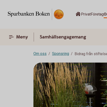
Privat
Företag
O
Meny
Samhällsengagemang
Om oss
Sponsring
Bidrag från stiftels