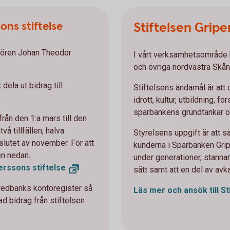
ons stiftelse
Stiftelsen Gripe
tören Johan Theodor
I vårt verksamhetsområde k
och övriga nordvästra Skån
dela ut bidrag till
Stiftelsens ändamål är att d
idrott, kultur, utbildning, fo
sparbankens grundtankar om
ån den 1:a mars till den
vå tillfällen, halva
Styrelsens uppgift är att 
 slutet av november. För att
kunderna i Sparbanken Gri
en nedan.
under generationer, stannar
erssons stiftelse
sätt samt att en del av avka
Swedbanks kontoregister så
Läs mer och ansök till St
jad bidrag från stiftelsen