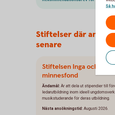
Så h
Stiftelser där ansö
senare
Stiftelsen Inga och Arn
minnesfond
Ändamål:
Är att dela ut stipendier till f
ledarutbildning inom ideell ungdomsverk
musikstuderande för deras utbildning.
Nästa ansökningstid:
Augusti 2026.