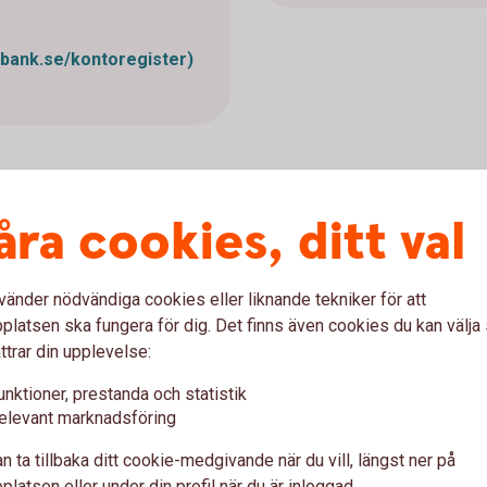
dbank.se/kontoregister)
åra cookies, ditt val
ev
vänder nödvändiga cookies eller liknande tekniker för att
id ansökan hos
latsen ska fungera för dig. Det finns även cookies du kan välj
ttrar din upplevelse:
unktioner, prestanda och statistik
dationsbrev när du söker
elevant marknadsföring
i blanketten nedan.
n ta tillbaka ditt cookie-medgivande när du vill, längst ner på
pdf)
latsen eller under din profil när du är inloggad.