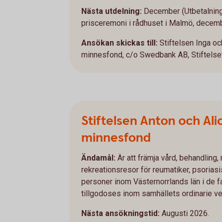
Nästa utdelning:
December (Utbetalning
prisceremoni i rådhuset i Malmö, decembe
Ansökan skickas till:
Stiftelsen Inga o
minnesfond, c/o Swedbank AB, Stiftelset
Stiftelsen Anton och Ali
minnesfond
Ändamål:
Är att främja vård, behandling, 
rekreationsresor för reumatiker, psorias
personer inom Västernorrlands län i de f
tillgodoses inom samhällets ordinarie v
Nästa ansökningstid:
Augusti 2026.