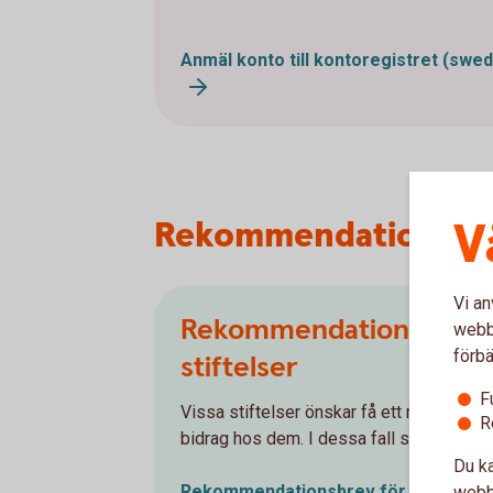
Anmäl konto till kontoregistret (swe
V
Rekommendationsbr
Vi an
Rekommendationsbrev v
webbp
förbä
stiftelser
F
Vissa stiftelser önskar få ett rekommen
R
bidrag hos dem. I dessa fall så fyller du 
Du ka
Rekommendationsbrev för ansökan (
webbp