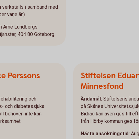
 verkställs i samband med
r varje år.)
ch Arne Lundbergs
jänster, 404 80 Göteborg.
ce Perssons
Stiftelsen Edua
Minnesfond
rehabilitering och
Ändamål:
Stiftelsens ändam
is- och diabetessjuka
på Skånes Universitetssjuk
all behoven inte kan
Bidrag kan även ges till ef
erksamhet.
från Hörby kommun ges föret
Nästa ansökningstid:
Aug