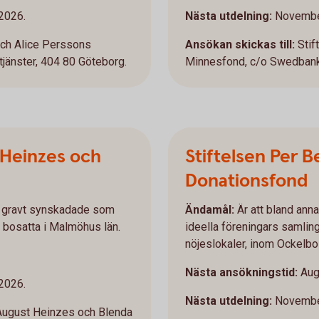
2026.
Nästa utdelning:
Novembe
och Alice Perssons
Ansökan skickas till:
Stif
jänster, 404 80 Göteborg.
Minnesfond, c/o Swedbank 
Heinzes och
Stiftelsen Per 
Donationsfond
ler gravt synskadade som
Ändamål:
Är att bland annat
bosatta i Malmöhus län.
ideella föreningars samlings
nöjeslokaler, inom Ockelb
Nästa ansökningstid:
Aug
2026.
Nästa utdelning:
Novembe
ugust Heinzes och Blenda