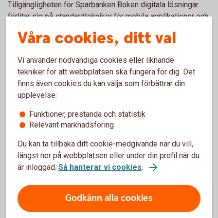
Tillgängligheten för Sparbanken Boken digitala lösningar
förlitar sig på standardtekniker för mobila applikationer och
webbplatser för att fungera med särskilda kombinationer
Våra cookies, ditt val
av webbläsare och eventuella hjälpmedel eller plugins.
Exempel på tekniker:
Vi använder nödvändiga cookies eller liknande
HTML
tekniker för att webbplatsen ska fungera för dig. Det
WAI-ARIA
finns även cookies du kan välja som förbättrar din
CSS
upplevelse:
JavaScript
Funktioner, prestanda och statistik
Dessa tekniker används för att uppfylla de
Relevant marknadsföring
tillgänglighetsstandarder som används.
Du kan ta tillbaka ditt cookie-medgivande när du vill,
längst ner på webbplatsen eller under din profil när du
Publicering av denna
är inloggad.
Så hanterar vi cookies
.
tillgänglighetsredogörelse
Godkänn alla cookies
Denna redogörelse publicerades den 28 januari 2026.