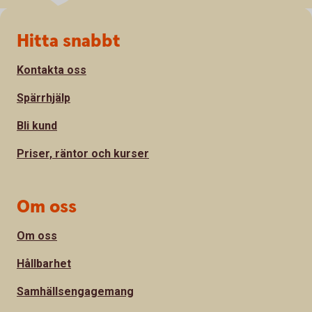
Sidfot
Hitta snabbt
Kontakta oss
Spärrhjälp
Bli kund
Priser, räntor och kurser
Om oss
Om oss
Hållbarhet
Samhällsengagemang