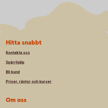
Sidfot
Hitta snabbt
Kontakta oss
Spärrhjälp
Bli kund
Priser, räntor och kurser
Om oss