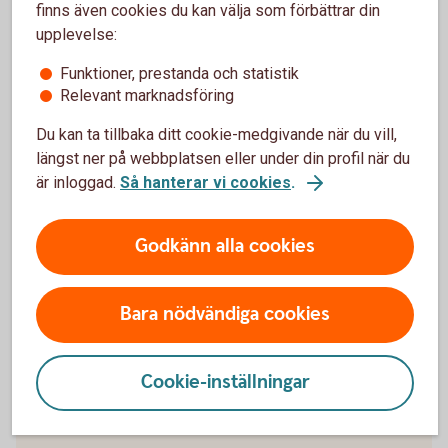
finns även cookies du kan välja som förbättrar din
Skriv ut blanketten och signera
upplevelse:
Skicka inskannad blankett till
business.fraud@entercard.com
Funktioner, prestanda och statistik
Alternativt skicka via post till:
Relevant marknadsföring
Entercard Group AB Kreditservice Företag 105 34
Du kan ta tillbaka ditt cookie-medgivande när du vill,
Entercard står för porto då "Svarpost" anges i adressfältet.
längst ner på webbplatsen eller under din profil när du
är inloggad.
Så hanterar vi cookies
.
Godkänn alla cookies
Spärra ditt kort
Ring och spärra ditt kort på 08-411 10 11
Bara nödvändiga cookies
Spärra ditt kort från utlandet
Cookie-inställningar
Ring och spärra ditt kort från utlandet på +46
8-411 10 11