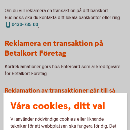
Om du vill reklamera en transaktion på ditt bankkort
Business ska du kontakta ditt lokala bankkontor eller ring
0430-735 00
.
Reklamera en transaktion på
Betalkort Företag
Kortreklamationer görs hos Entercard som är kreditgivare
för Betalkort Företag.
Reklamation av transaktioner går till så
här:
Våra cookies, ditt val
Välj den blankett som bäst beskriver anledningen till
reklamationen (entercard.se)
Vi använder nödvändiga cookies eller liknande
tekniker för att webbplatsen ska fungera för dig. Det