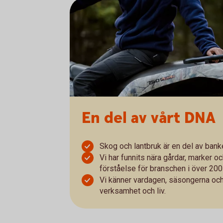
En del av vårt DNA
Skog och lantbruk är en del av banke
Vi har funnits nära gårdar, marker o
förståelse för branschen i över 200 
Vi känner vardagen, säsongerna och
verksamhet och liv.