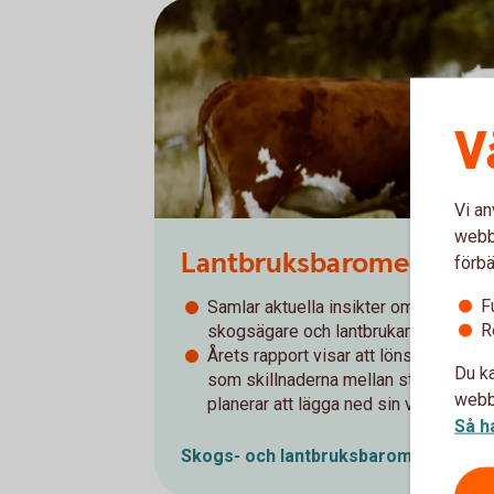
V
Vi an
webbp
Lantbruksbarometern 
förbä
F
Samlar aktuella insikter om lönsamhe
R
skogsägare och lantbrukare.
Årets rapport visar att lönsamheten i 
Du ka
som skillnaderna mellan stora och sm
webbp
planerar att lägga ned sin verksamhet
Så h
Skogs- och
lantbruksbarometrar