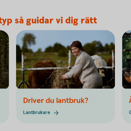
yp så guidar vi dig rätt
Driver du lantbruk?
Lantbrukare