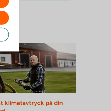
 farmer working on something
t klimatavtryck på din