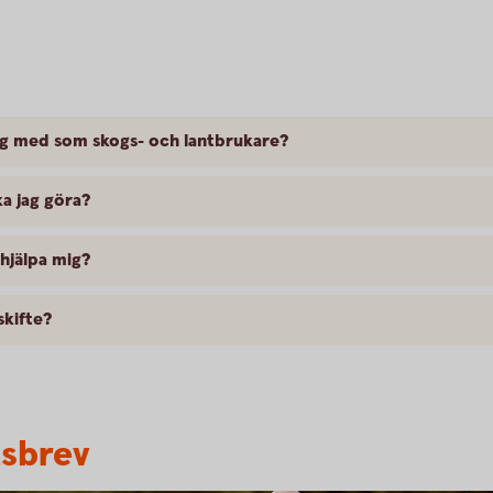
ig med som skogs- och lantbrukare?
ka jag göra?
 hjälpa mig?
skifte?
tsbrev