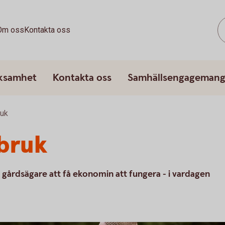
Om oss
Kontakta oss
rksamhet
Kontakta oss
Samhällsengageman
ruk
tbruk
 gårdsägare att få ekonomin att fungera - i vardagen