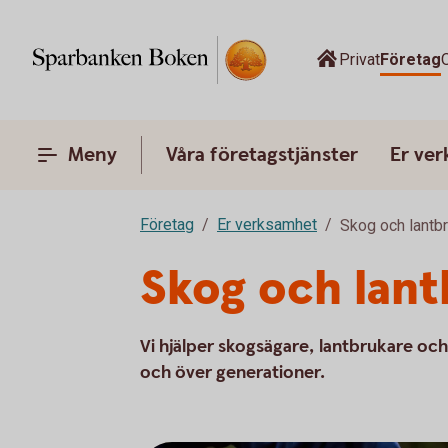
Privat
Företag
Meny
Våra företagstjänster
Er ve
Företag
Er verksamhet
Skog och lantb
Skog och lan
Vi hjälper skogsägare, lantbrukare och
och över generationer.