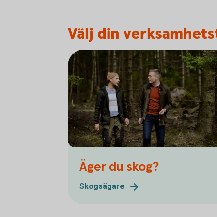
Välj din verksamhetst
Äger du skog?
Skogsägare