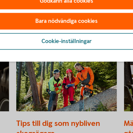
Godkänn alla cookies
Bara nödvändiga cookies
 för dig som skog- och
Cookie-inställningar
493744040
Male
Tips till dig som nybliven
Mä