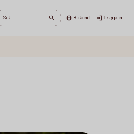
Sök
Bli kund
Logga in
g