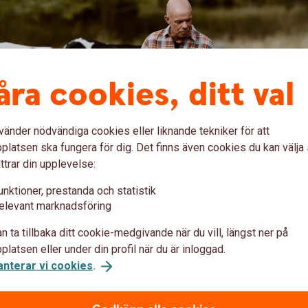
åra cookies, ditt val
vänder nödvändiga cookies eller liknande tekniker för att
latsen ska fungera för dig. Det finns även cookies du kan välj
2026
ttrar din upplevelse:
unktioner, prestanda och statistik
t, investeringar och framtidstro bland svenska
elevant marknadsföring
lantbruket ligger kvar på en hög nivå samtidigt
n ta tillbaka ditt cookie-medgivande när du vill, längst ner på
å gårdar ökar, där många mindre mjölkföretag nu
latsen eller under din profil när du är inloggad.
.
anterar vi cookies
.