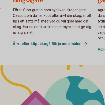
skogsägare
gå
e
s
Först: Stort grattis som nybliven skogsägare.
Agro
Oavsett om du har köpt eller ärvt din skog, är ett
du s
tips att sätta mål med vad du vill göra med din
tydl
skog. Har du det klart kommer mycket att ge sig
att 
av sig självt.
varj
och 
Ärvt eller köpt skog? Börja med
målen
Agr