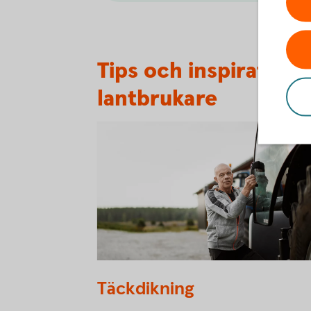
Tips och inspiration
lantbrukare
Farmer getting into a tractor.
Täckdikning