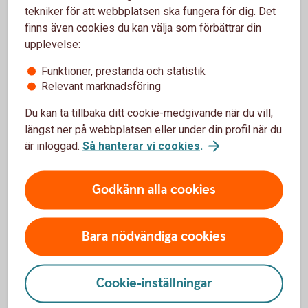
tekniker för att webbplatsen ska fungera för dig. Det
Support
finns även cookies du kan välja som förbättrar din
upplevelse:
Kontakta SpeedLedger för hjälp med tjänsten.
Funktioner, prestanda och statistik
SpeedLedger
support
Relevant marknadsföring
Du kan ta tillbaka ditt cookie-medgivande när du vill,
längst ner på webbplatsen eller under din profil när du
är inloggad.
Så hanterar vi cookies
.
Digital visning
Godkänn alla cookies
Se en digital visning av de viktigaste funktionerna,
när det passar er.
Bara nödvändiga cookies
Jobba smart med Speedledgers e-bokföring –
digital
visning
Cookie-inställningar