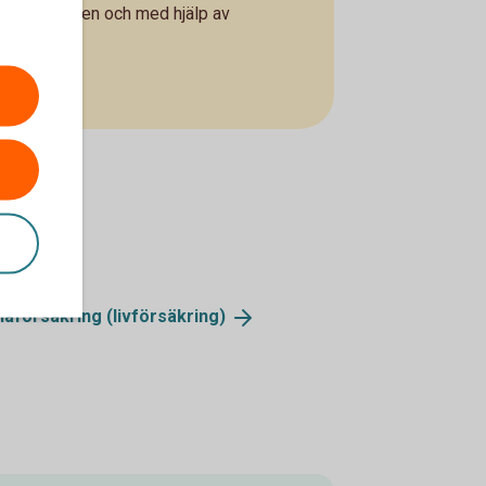
internetbanken och med hjälp av
naförsäkring
(livförsäkring)