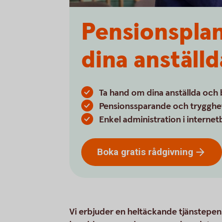
Pensionsplan
dina anställd
Ta hand om dina anställda och b
Pensionssparande och trygghet 
Enkel administration i interne
Boka gratis
rådgivning
Vi erbjuder en heltäckande tjänstepens