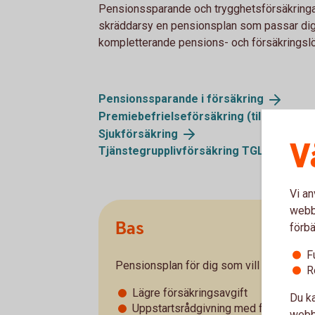
Pensionssparande och trygghetsförsäkringar 
skräddarsy en pensionsplan som passar dig 
kompletterande pensions- och försäkringslös
Pensionssparande i
försäkring
Premiebefrielseförsäkring (tillval i
pens
Sjukförsäkring
V
Tjänstegrupplivförsäkring
TGL
Vi an
webbp
Bas
förbä
F
Pensionsplan för dig som vill sköta admin
R
Lägre försäkringsavgift
Du ka
Uppstartsrådgivning med försäkrings
webbp