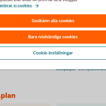
Enkel administration i 
anterar vi cookies
.
försäkringsrådgivare.
Boka gratis
rådgivning
Godkänn alla cookies
Bara nödvändiga cookies
Cookie-inställningar
Direktpension
Tjänstepension med
depå
Kompanjon- och nyckelman
splan