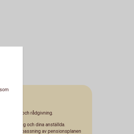
a som
g service och rådgivning.
 ditt företag och dina anställda.
ing och anpassning av pensionsplanen