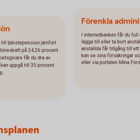
Förenkla admini
 lön
I internetbanken får du full
lägga till eller ta bort anst
 till tjänstepension jämfört
anställda får tillgång till
d löneskatt på 24,26 procent
kan se sina försäkringar oc
rbetsgivare får du dra av
eller via portalen Mina Förs
kan uppgå till 35 procent
p.
onsplanen