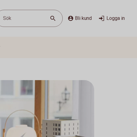
Sök
Bli kund
Logga in
g