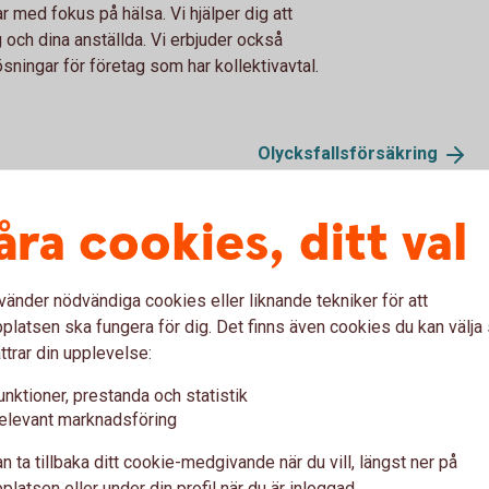
med fokus på hälsa. Vi hjälper dig att
och dina anställda. Vi erbjuder också
ningar för företag som har kollektivavtal.
Olycksfallsförsäkring
ionssparande)
Vårdförsäkring
Individuell
livförsäkring
åra cookies, ditt val
vänder nödvändiga cookies eller liknande tekniker för att
latsen ska fungera för dig. Det finns även cookies du kan välj
Rådgivning
ttrar din upplevelse:
unktioner, prestanda och statistik
istrationen själv.
Pensionsplan med personli
elevant marknadsföring
Personlig rådgivning för
n ta tillbaka ditt cookie-medgivande när du vill, längst ner på
rådgivare
Återkommande uppföljn
latsen eller under din profil när du är inloggad.