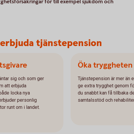
hetsförsäkringar för till exempel sjukdom och
t erbjuda tjänstepension
etsgivare
Öka tryggheten 
äntar sig och som ger
Tjänstepension är mer än e
m att erbjuda
ge extra trygghet genom fö
t både locka nya
du snabbt kan få tillbaka 
rbjuder personlig
samtalsstöd och rehabiliter
tor runt om i landet.