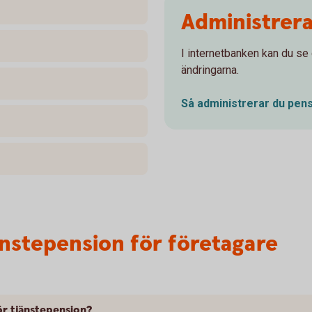
Administrer
I internetbanken kan du se
ändringarna.
Så administrerar du
pens
änstepension för företagare
ör tjänstepension?