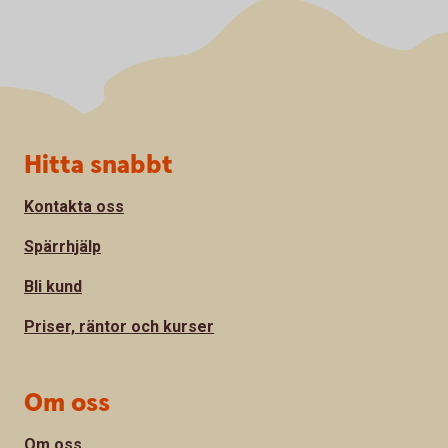
Sidfot
Hitta snabbt
Kontakta oss
Spärrhjälp
Bli kund
Priser, räntor och kurser
Om oss
Om oss