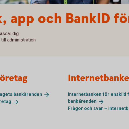
, app och BankID fö
assar dig
 till administration
företag
Internetbanke
tagets
bankärenden
Internetbanken för enskild 
bankärenden
retag
Frågor och svar – internet