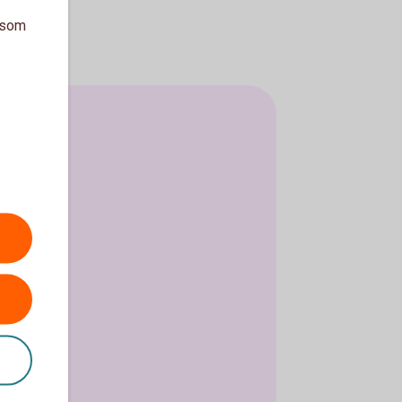
a som