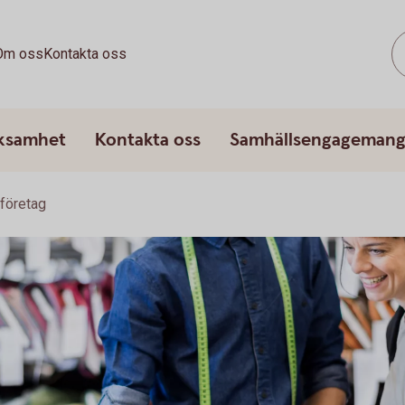
Om oss
Kontakta oss
rksamhet
Kontakta oss
Samhällsengageman
 företag