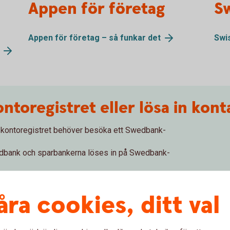
Appen för företag
Sw
Appen för företag – så funkar
det
Swi
ontoregistret eller lösa in kont
ll kontoregistret behöver besöka ett Swedbank-
edbank och sparbankerna löses in på Swedbank-
 du vända dig till din bank.
 du vända dig till Nordea.
åra cookies, ditt val