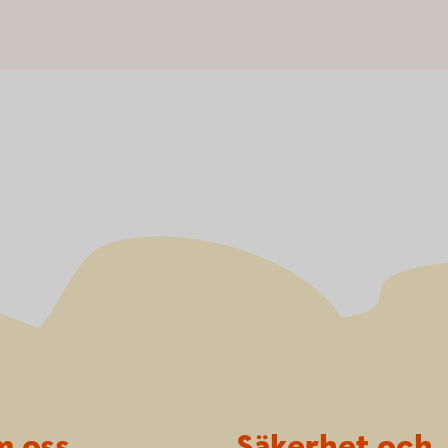
 oss
Säkerhet och