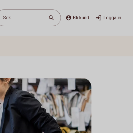
Sök
Bli kund
Logga in
g