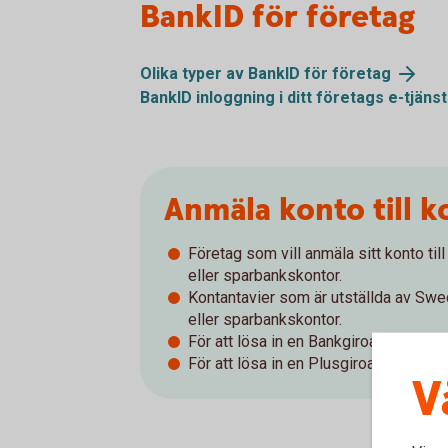
BankID för företag
Olika typer av BankID för
företag
BankID inloggning i ditt företags
e-tjänst
Anmäla konto till k
Företag som vill anmäla sitt konto ti
eller sparbankskontor.
Kontantavier som är utställda av Sw
eller sparbankskontor.
För att lösa in en Bankgiroavi behöver
För att lösa in en Plusgiroavi behöver
V