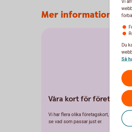
Vi an
webbp
Mer information
förbä
F
R
Du ka
webbp
Så h
Våra kort för företag
Vi har flera olika företagskort, kopplade 
se vad som passar just er.