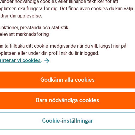
vänder nödvändiga cookies eller liknande tekniker för att
latsen ska fungera för dig. Det finns även cookies du kan välj
ttrar din upplevelse:
unktioner, prestanda och statistik
elevant marknadsföring
n ta tillbaka ditt cookie-medgivande när du vill, längst ner på
latsen eller under din profil när du är inloggad.
Våra kort
anterar vi cookies
.
Godkänn alla cookies
Bara nödvändiga cookies
till såväl konto som faktura. Jämför våra kort och
Cookie-inställningar