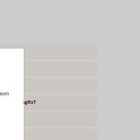
a som
ngarna dragits?