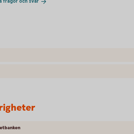
ga frågor och
svar
righeter
rnetbanken