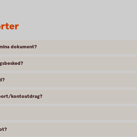
rter
r mina dokument?
ngsbesked?
d?
apport/kontoutdrag?
rot?