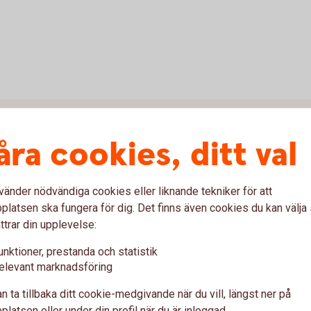
ingar och betalningar? Kan jag göra en tillfällig höjning?
åra cookies, ditt val
rföringar?
alning på nytt?
vänder nödvändiga cookies eller liknande tekniker för att
latsen ska fungera för dig. Det finns även cookies du kan välj
ttrar din upplevelse:
lningen kvar under Framtida betalningar/överföringar när pe
unktioner, prestanda och statistik
elevant marknadsföring
n ta tillbaka ditt cookie-medgivande när du vill, längst ner på
ina mottagare?
latsen eller under din profil när du är inloggad.