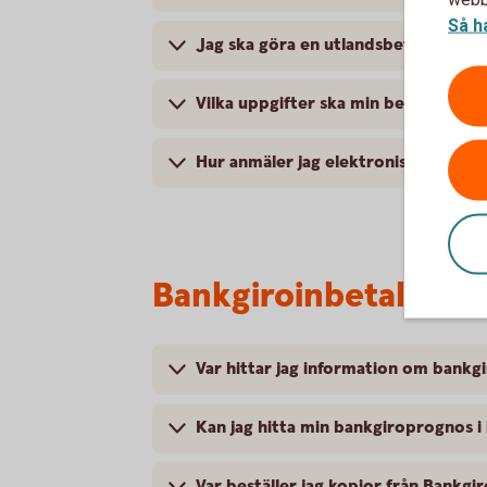
Så h
Jag ska göra en utlandsbetalning, v
Vilka uppgifter ska min betalning till
Hur anmäler jag elektronisk faktura
Bankgiroinbetalning
Var hittar jag information om bankg
Kan jag hitta min bankgiroprognos i
Var beställer jag kopior från Bankgi