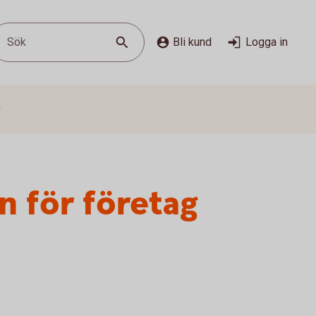
Sök
Bli kund
Logga in
g
n för företag