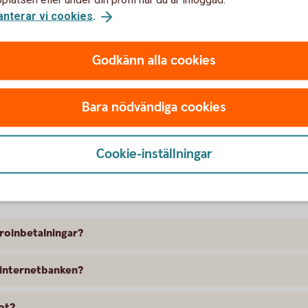
anterar vi cookies
.
ad är IBAN och BIC?
Godkänn alla cookies
 utlandet innehålla?
?
Bara nödvändiga cookies
Cookie-inställningar
ar
iroinbetalningar?
 internetbanken?
rot?