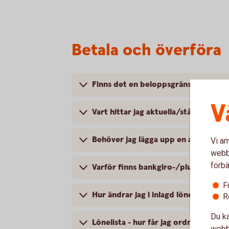
Betala och överföra
Finns det en beloppsgräns för överför
V
Vart hittar jag aktuella/stående öve
Behöver jag lägga upp en avvisad bet
Vi an
webbp
förbä
Varför finns bankgiro-/plusgirobeta
F
Hur ändrar jag i inlagd lönelista?
R
Du ka
Lönelista - hur får jag ordning på m
webbp