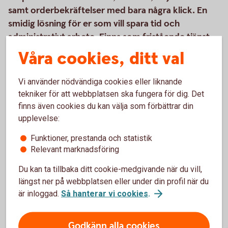
samt orderbekräftelser med bara några klick. En
smidig lösning för er som vill spara tid och
administrativt arbete. Finns som fristående tjänst
eller som tillval till e-bokföringen.
Våra cookies, ditt val
Vi använder nödvändiga cookies eller liknande
Läs mer om hur tjänsten fungerar
tekniker för att webbplatsen ska fungera för dig. Det
(speedledger.se)
finns även cookies du kan välja som förbättrar din
Prislista
(speedledger.se)
upplevelse:
Beställ tjänsten
(speedledger.se)
Funktioner, prestanda och statistik
Relevant marknadsföring
Du kan ta tillbaka ditt cookie-medgivande när du vill,
längst ner på webbplatsen eller under din profil när du
är inloggad.
Så hanterar vi cookies
.
Godkänn alla cookies