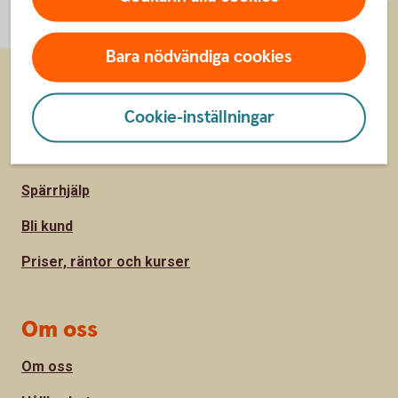
Bara nödvändiga cookies
Sidfot
Hitta snabbt
Cookie-inställningar
Kontakta oss
Spärrhjälp
Bli kund
Priser, räntor och kurser
Om oss
Om oss