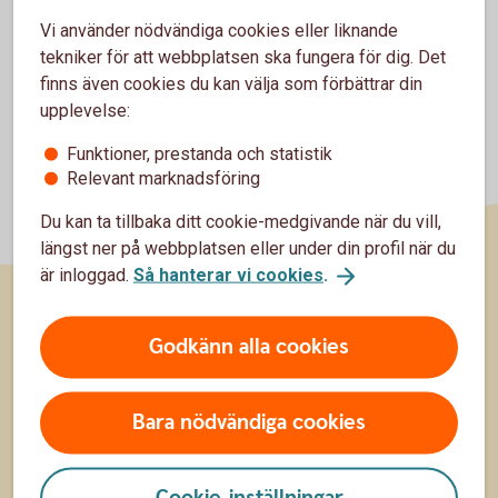
Vi använder nödvändiga cookies eller liknande
tekniker för att webbplatsen ska fungera för dig. Det
finns även cookies du kan välja som förbättrar din
upplevelse:
Funktioner, prestanda och statistik
Relevant marknadsföring
Du kan ta tillbaka ditt cookie-medgivande när du vill,
längst ner på webbplatsen eller under din profil när du
är inloggad.
Så hanterar vi cookies
.
Sidfot
Hitta snabbt
Godkänn alla cookies
Kontakta oss
Bara nödvändiga cookies
Spärrhjälp
Bli kund
Cookie-inställningar