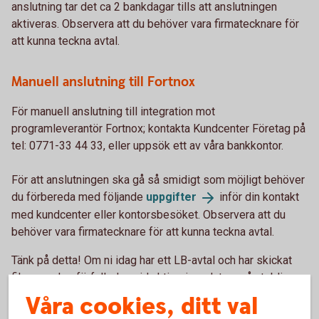
anslutning tar det ca 2 bankdagar tills att anslutningen
aktiveras. Observera att du behöver vara firmatecknare för
att kunna teckna avtal.
Manuell anslutning till Fortnox
För manuell anslutning till integration mot
programleverantör Fortnox; kontakta Kundcenter Företag på
tel: 0771-33 44 33, eller uppsök ett av våra bankkontor.
För att anslutningen ska gå så smidigt som möjligt behöver
du förbereda med följande
uppgifter
inför din kontakt
med kundcenter eller kontorsbesöket. Observera att du
behöver vara firmatecknare för att kunna teckna avtal.
Tänk på detta! Om ni idag har ett LB-avtal och har skickat
filer som har förfallodag vid aktiveringsdatum så uteblir
återrapporteringen för dessa. Därför kan det vara bra att
Våra cookies, ditt val
aktiveringsdatum ej ligger vid en sådan tidpunkt.