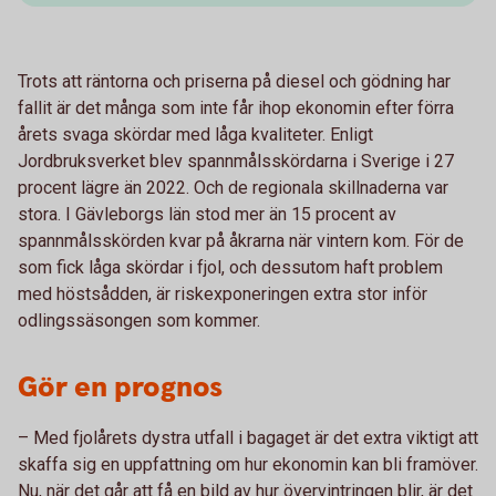
Trots att räntorna och priserna på diesel och gödning har
fallit är det många som inte får ihop ekonomin efter förra
årets svaga skördar med låga kvaliteter. Enligt
Jordbruksverket blev spannmålsskördarna i Sverige i 27
procent lägre än 2022. Och de regionala skillnaderna var
stora. I Gävleborgs län stod mer än 15 procent av
spannmålsskörden kvar på åkrarna när vintern kom. För de
som fick låga skördar i fjol, och dessutom haft problem
med höstsådden, är riskexponeringen extra stor inför
odlingssäsongen som kommer.
Gör en prognos
– Med fjolårets dystra utfall i bagaget är det extra viktigt att
skaffa sig en uppfattning om hur ekonomin kan bli framöver.
Nu, när det går att få en bild av hur övervintringen blir, är det