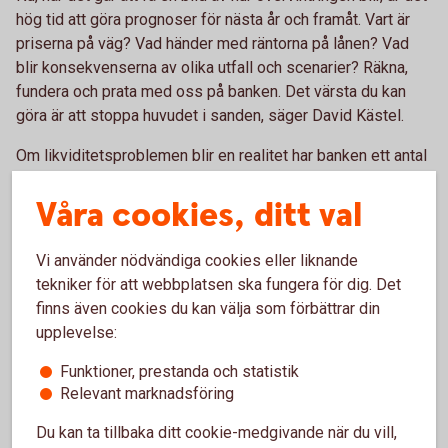
hög tid att göra prognoser för nästa år och framåt. Vart är
priserna på väg? Vad händer med räntorna på lånen? Vad
blir konsekvenserna av olika utfall och scenarier? Räkna,
fundera och prata med oss på banken. Det värsta du kan
göra är att stoppa huvudet i sanden, säger David Kästel.
Om likviditetsproblemen blir en realitet har banken ett antal
hjälpmedel att ta till.
Våra cookies, ditt val
– Vilka lösningar som passar beror givetvis på
förutsättningarna, men det kan till exempel handla om
Vi använder nödvändiga cookies eller liknande
likviditetslån, EU-krediter och eventuella
tekniker för att webbplatsen ska fungera för dig. Det
amorteringsbefrielser. Men oavsett hur lösning ser ut blir
finns även cookies du kan välja som förbättrar din
den bättre för dig ju tidigare vi kommer in i bilden, säger
upplevelse:
han.
Funktioner, prestanda och statistik
Relevant marknadsföring
Du kan ta tillbaka ditt cookie-medgivande när du vill,