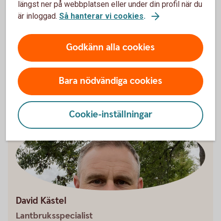
längst ner på webbplatsen eller under din profil när du
Lantbruksspecialister
är inloggad.
Så hanterar vi cookies
.
Prata med bankens lantbruksspecialister. De finns
över hela landet.
Godkänn alla cookies
Våra lantbruksspecialister
Bara nödvändiga cookies
Cookie-inställningar
David Kästel
Lantbruksspecialist