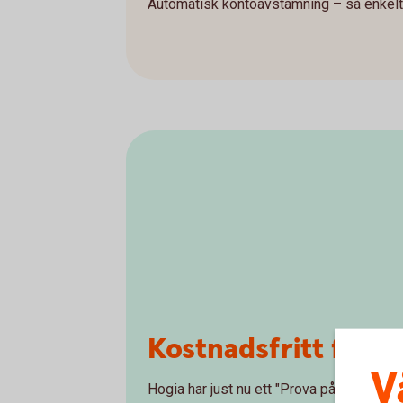
Automatisk kontoavstämning – så enkelt 
Kostnadsfritt före
V
Hogia har just nu ett "Prova på"-erbjudand