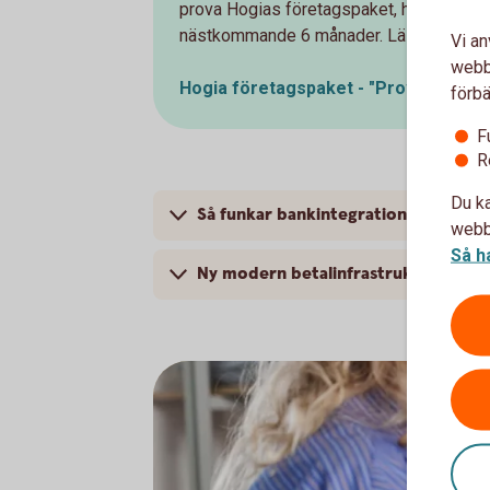
prova Hogias företagspaket, helt kostnads
nästkommande 6 månader. Läs mer om e
Vi an
webbp
Hogia företagspaket - "Prova på"-er
förbä
F
R
Du ka
Så funkar bankintegrationen
webbp
Så h
Ny modern betalinfrastruktur i Sver