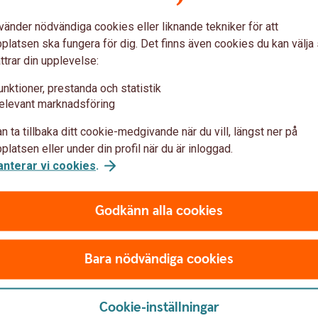
fritt, i 6 månader. Därefter gäller halva priset
rbjudandet.
vänder nödvändiga cookies eller liknande tekniker för att
latsen ska fungera för dig. Det finns även cookies du kan välj
bjudande för våra
kunder
ttrar din upplevelse:
unktioner, prestanda och statistik
elevant marknadsföring
n ta tillbaka ditt cookie-medgivande när du vill, längst ner på
latsen eller under din profil när du är inloggad.
anterar vi cookies
.
ige
Godkänn alla cookies
Bara nödvändiga cookies
Cookie-inställningar