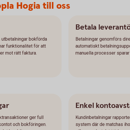
la Hogia till oss
Betala leverant
h utbetalningar bokförda
Betalningar genomförs dire
r funktionalitet för att
automatiskt betalningsuppd
r mot rätt faktura.
manuella processer sparar n
gar
Enkel kontoavs
transaktioner ger full
Kundinbetalningar rapporter
kontot och bokföringen.
system där de matchas ihop m