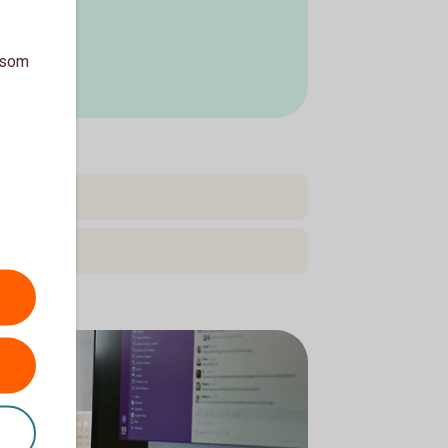
a som