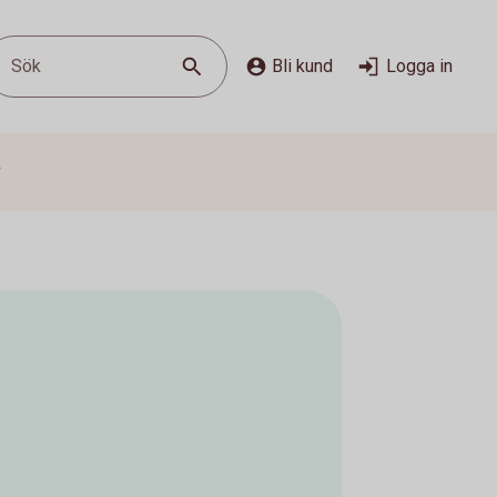
Sök
Bli kund
Logga in
g