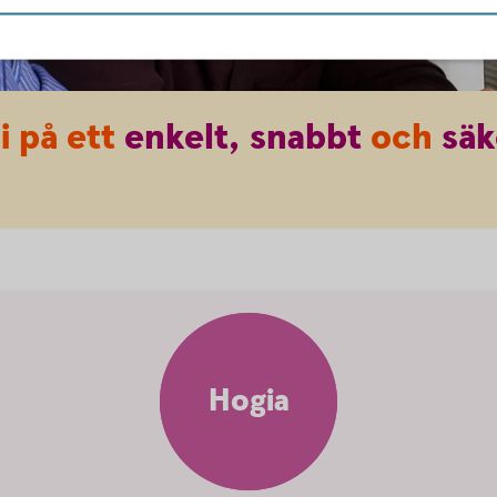
i på ett
enkelt,
snabbt
och
säk
Hogia