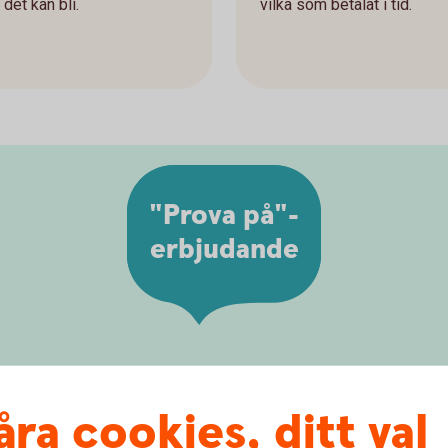
det kan bli.
vilka som betalat i tid.
"Prova på"-
erbjudande
tagspaket 6 månader
åra cookies, ditt val
e för alla våra kunder. Detta innebär att ni kan