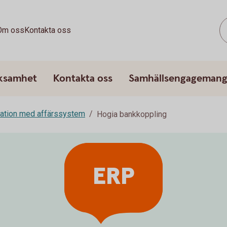
Om oss
Kontakta oss
rksamhet
Kontakta oss
Samhällsengageman
ration med affärssystem
Hogia bankkoppling
ERP