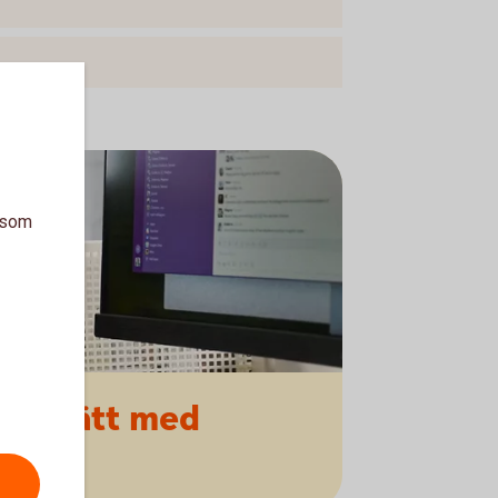
a som
ert
sätt med