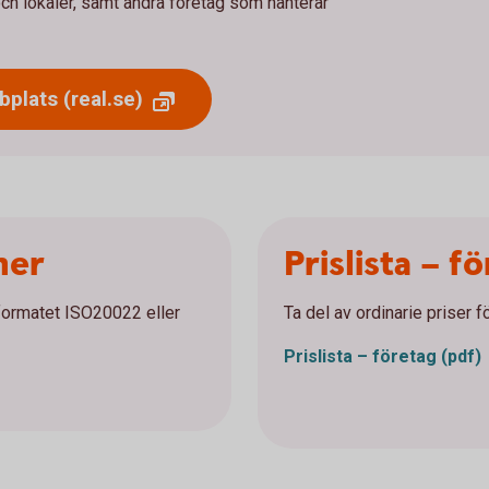
och lokaler, samt andra företag som hanterar
plats (real.se)
ner
Prislista – f
lformatet ISO20022 eller
Ta del av ordinarie priser f
Prislista – företag (pdf)