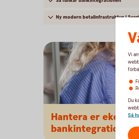
Så funkar bankintegrationen
Ny modern betalinfrastruktur i Sver
V
Vi an
webbp
förbä
F
R
Du ka
webbp
Hantera er ekonom
Så h
bankintegration.