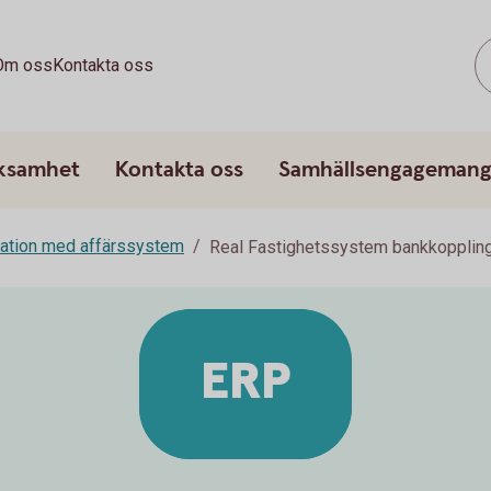
Om oss
Kontakta oss
rksamhet
Kontakta oss
Samhällsengageman
ration med affärssystem
Real Fastighetssystem bankkopplin
ERP