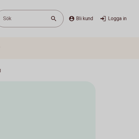
Sök
Bli kund
Logga in
g
g