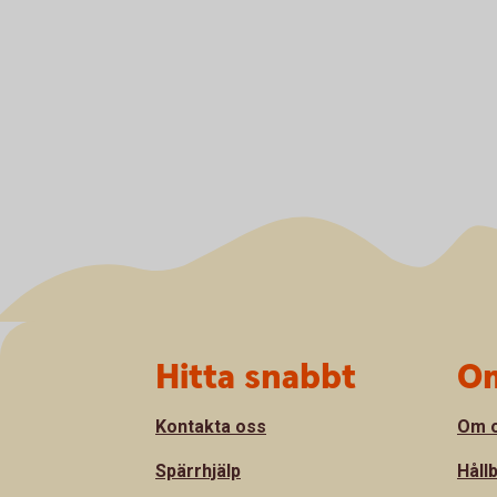
Sidfot
Hitta snabbt
Om
Kontakta oss
Om 
Spärrhjälp
Håll