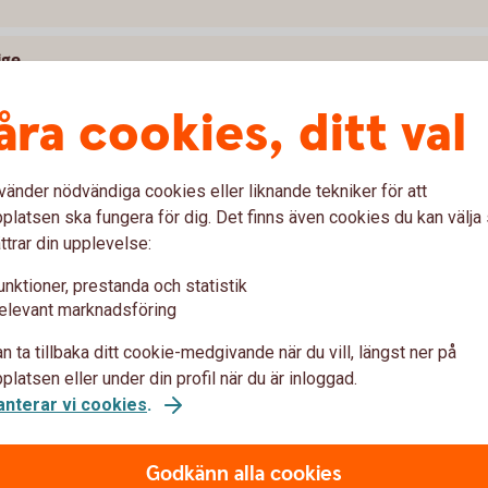
ige
åra cookies, ditt val
vänder nödvändiga cookies eller liknande tekniker för att
latsen ska fungera för dig. Det finns även cookies du kan välj
ttrar din upplevelse:
unktioner, prestanda och statistik
elevant marknadsföring
n ta tillbaka ditt cookie-medgivande när du vill, längst ner på
latsen eller under din profil när du är inloggad.
i på ett
enkelt,
snabbt
och
säk
anterar vi cookies
.
Godkänn alla cookies