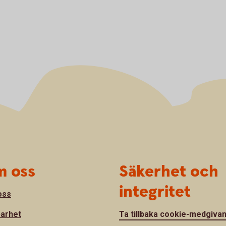
 oss
Säkerhet och
integritet
oss
barhet
Ta tillbaka cookie-medgiva