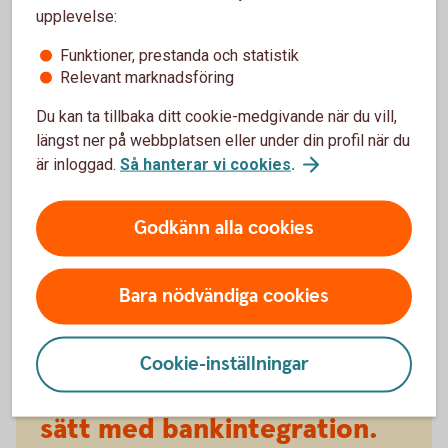
skickat filer som har förfallodag vid aktiveringsdatum så
upplevelse:
uteblir återrapporteringen för dessa. Därför kan det vara bra
att anslutningsdatum ej ligger vid en sådan tidpunkt.
Funktioner, prestanda och statistik
Relevant marknadsföring
Du kan ta tillbaka ditt cookie-medgivande när du vill,
längst ner på webbplatsen eller under din profil när du
är inloggad.
Så hanterar vi cookies
.
Godkänn alla cookies
Bara nödvändiga cookies
Hantera er ekonomi på ett
Cookie-inställningar
enkelt,
snabbt
och
säkert
sätt med bankintegration.