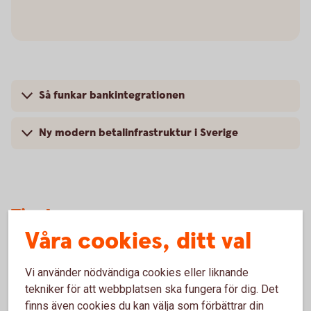
Så funkar bankintegrationen
Ny modern betalinfrastruktur i Sverige
Tips!
Våra cookies, ditt val
Har du skickat filer som förfaller vid
aktiveringsdatumet?
Vi använder nödvändiga cookies eller liknande
tekniker för att webbplatsen ska fungera för dig. Det
Om du idag har tjänsten leverantörsbetalningar och har
finns även cookies du kan välja som förbättrar din