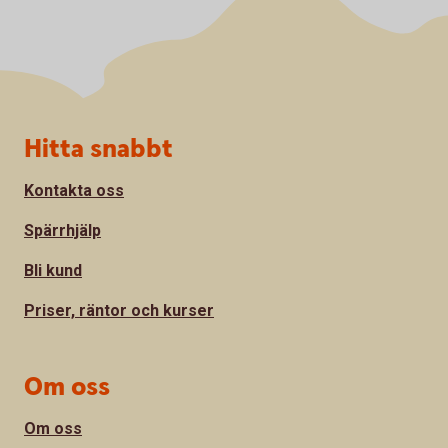
Sidfot
Hitta snabbt
Kontakta oss
Spärrhjälp
Bli kund
Priser, räntor och kurser
Om oss
Om oss