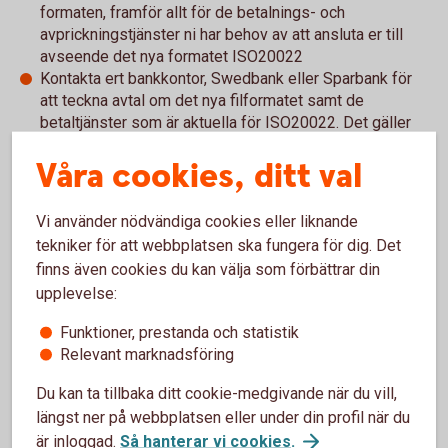
formaten, framför allt för de betalnings- och
avprickningstjänster ni har behov av att ansluta er till
avseende det nya formatet ISO20022
Kontakta ert bankkontor, Swedbank eller Sparbank för
att teckna avtal om det nya filformatet samt de
betaltjänster som är aktuella för ISO20022. Det gäller
även för kunder som redan idag använder någon av våra
Våra cookies, ditt val
filtjänster
Vi använder nödvändiga cookies eller liknande
tekniker för att webbplatsen ska fungera för dig. Det
För att se detta innehåll behöver du först
finns även cookies du kan välja som förbättrar din
godkänna cookies för Funktioner, prestanda
upplevelse:
och statistik.
Funktioner, prestanda och statistik
Inställningar för cookies
Relevant marknadsföring
Du kan ta tillbaka ditt cookie-medgivande när du vill,
längst ner på webbplatsen eller under din profil när du
är inloggad.
Så hanterar vi cookies
.