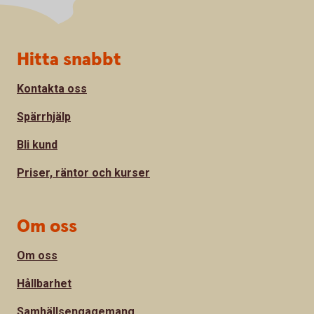
Sidfot
Hitta snabbt
Kontakta oss
Spärrhjälp
Bli kund
Priser, räntor och kurser
Om oss
Om oss
Hållbarhet
Samhällsengagemang