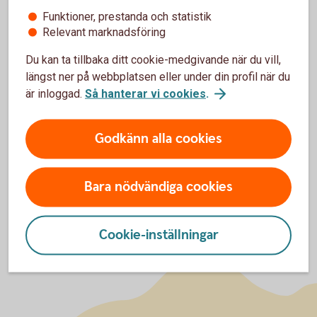
Funktioner, prestanda och statistik
Relevant marknadsföring
Du kan ta tillbaka ditt cookie-medgivande när du vill,
För att se detta innehåll behöver du först
längst ner på webbplatsen eller under din profil när du
godkänna cookies för Funktioner, prestanda
är inloggad.
Så hanterar vi cookies
.
och statistik.
Inställningar för cookies
Godkänn alla cookies
Bara nödvändiga cookies
Cookie-inställningar