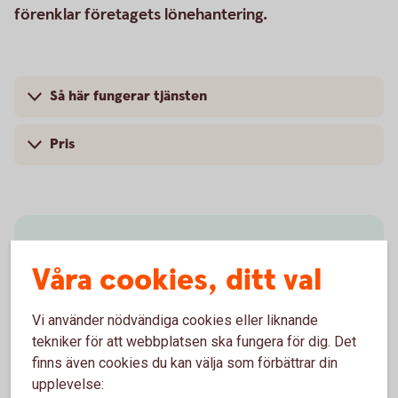
förenklar företagets lönehantering.
Så här fungerar tjänsten
Pris
Lönebesked
Våra cookies, ditt val
Vi hjälper till att framställa och distribuera
lönebesked till ert företags anställda i Sverige eller
Vi använder nödvändiga cookies eller liknande
utomlands.
tekniker för att webbplatsen ska fungera för dig. Det
finns även cookies du kan välja som förbättrar din
Lönebesked
upplevelse: