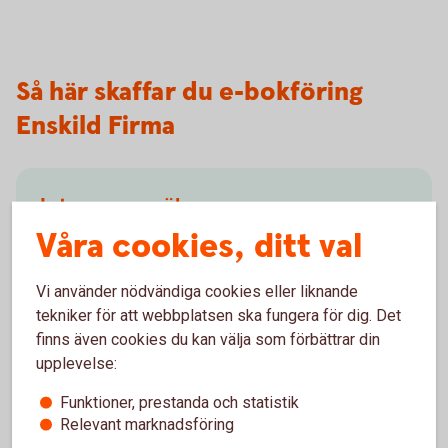
Så här skaffar du e-bokföring
Enskild Firma
Intresseanmälan
Våra cookies, ditt val
Fyll i formuläret nedan så kontaktar vi dig.
Vi använder nödvändiga cookies eller liknande
Intresseanmälan
(speedledger.se)
tekniker för att webbplatsen ska fungera för dig. Det
finns även cookies du kan välja som förbättrar din
upplevelse:
Funktioner, prestanda och statistik
Besök oss
Relevant marknadsföring