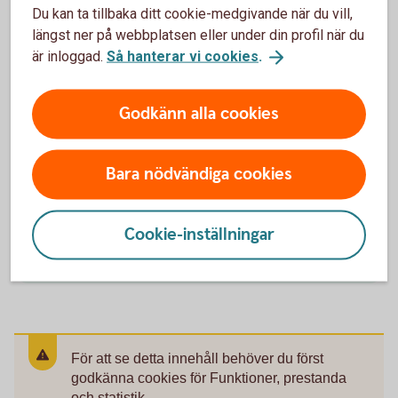
Du kan ta tillbaka ditt cookie-medgivande när du vill,
Välkommen till ett av våra kontor så hjälper vi dig.
längst ner på webbplatsen eller under din profil när du
är inloggad.
Så hanterar vi cookies
.
Hitta ditt
bankkontor
Godkänn alla cookies
Ring oss
Bara nödvändiga cookies
Ring oss för att få hjälp med företagets affärer.
Cookie-inställningar
Ring 0430-735 00
För att se detta innehåll behöver du först
godkänna cookies för Funktioner, prestanda
och statistik.