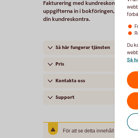
Fakturering med kundreskontra är en til
webbp
uppgifterna in i bokföringen, och när d
förbä
din kundreskontra.
F
R
Du ka
Så här fungerar tjänsten
webbp
Så h
Pris
Kontakta oss
Support
För att se detta innehåll behöver d