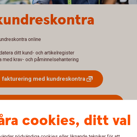
 kundreskontra
undreskontra online
atera ditt kund- och artikelregister
ta med krav- och påminnelsehantering
g fakturering med
kundreskontra
ering med kundreskontra, ring 0430-735 00
åra cookies, ditt val
vänder nödvändiga cookies eller liknande tekniker för att