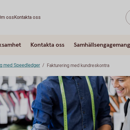
Om oss
Kontakta oss
rksamhet
Kontakta oss
Samhällsengageman
ng med Speedledger
Fakturering med kundreskontra