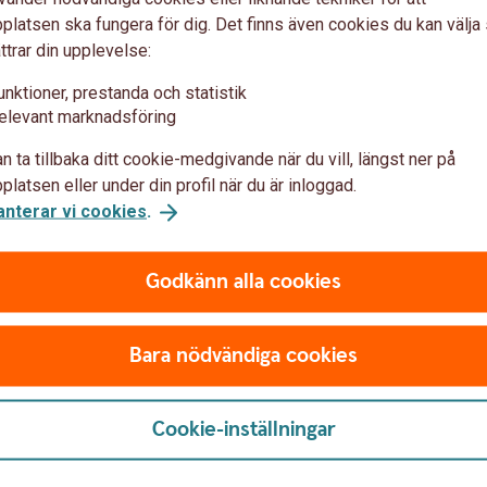
läggstjänst till e-bokföring. När du fakturerar förs
latsen ska fungera för dig. Det finns även cookies du kan välj
u får betalt av dina kunder prickas inbetalningen av i
ttrar din upplevelse:
unktioner, prestanda och statistik
elevant marknadsföring
n ta tillbaka ditt cookie-medgivande när du vill, längst ner på
latsen eller under din profil när du är inloggad.
anterar vi cookies
.
Godkänn alla cookies
Bara nödvändiga cookies
Cookie-inställningar
u först godkänna cookies för Funktioner, prestanda och statistik.