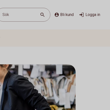
Sök
Bli kund
Logga in
g