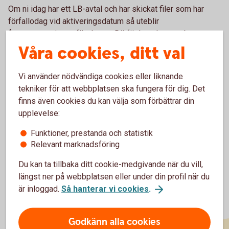
Om ni idag har ett LB-avtal och har skickat filer som har
förfallodag vid aktiveringsdatum så uteblir
återrapporteringen för dessa. Därför kan det vara bra att
aktiveringsdatum ej ligger vid en sådan tidpunkt.
Våra cookies, ditt val
I samband med att avtalet i bank signeras är det viktigt att
Vi använder nödvändiga cookies eller liknande
ni som kund loggar in i Visma eEkonomi och går till
tekniker för att webbplatsen ska fungera för dig. Det
Inställningar, Kassa-och bankkonton för att där också
finns även cookies du kan välja som förbättrar din
aktivera ert bankkonto för bankkoppling (detta bör göras
upplevelse:
samma dag eller innan avtalet är signerat).
Funktioner, prestanda och statistik
Relevant marknadsföring
Du kan ta tillbaka ditt cookie-medgivande när du vill,
längst ner på webbplatsen eller under din profil när du
är inloggad.
Så hanterar vi cookies
.
Godkänn alla cookies