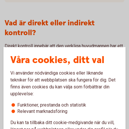
Vad är direkt eller indirekt
kontroll?
Direkt kontroll innebär att den verkliga huvudmannen har ett
direkt ägande eller kontroll i den juridiska personen. Indirekt
Våra cookies, ditt val
kontroll innebär att den verkliga huvudmannen utövar
kontroll över en eller flera juridiska personer som i sin tur
Vi använder nödvändiga cookies eller liknande
utövar kontroll över verksamheten.
tekniker för att webbplatsen ska fungera för dig. Det
finns även cookies du kan välja som förbättrar din
Vem är en person i politiskt utsatt
upplevelse:
ställning?
Funktioner, prestanda och statistik
Relevant marknadsföring
PEP (Politically Exposed Person) är en person som har
eller har haft en viktig offentlig funktion inom en stat eller i
Du kan ta tillbaka ditt cookie-medgivande när du vill,
en internationell organisation. Yrken eller positioner som