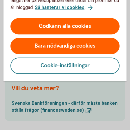
längst ner på webbplatsen eller under din profil när du
innebär politisk utsatthet medför en ökad risk för att
är inloggad.
Så hanterar vi cookies
.
utsättas för till exempel korruption eller mutbrott.
Därför behöver vi veta om den verkliga huvudmannen är en
Godkänn alla cookies
person i politisk utsatt ställning eller om huvudmannen har
en familjemedlem eller medarbetare som är PEP.
Bara nödvändiga cookies
Mer information
Cookie-inställningar
Vill du veta mer?
Svenska Bankföreningen - därför måste banken
ställa frågor
(financesweden.se)