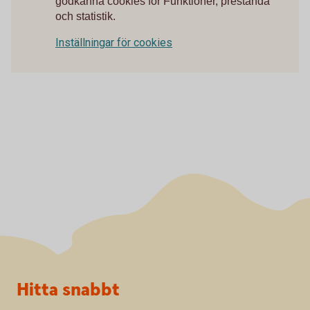
godkänna cookies för Funktioner, prestanda
och statistik.
Inställningar för cookies
Sidfot
Hitta snabbt