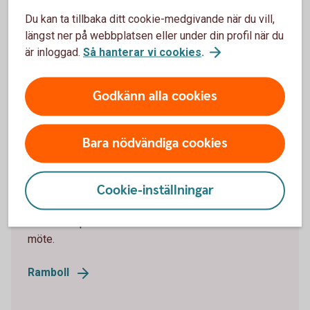
Du kan ta tillbaka ditt cookie-medgivande när du vill,
Hur fungerar amorteringarna på Energilånet?
längst ner på webbplatsen eller under din profil när du
är inloggad.
Så hanterar vi cookies
.
Finns det några ytterligare krav eller uppföljning
kopplat till energilån?
Godkänn alla cookies
Bara nödvändiga cookies
Energirådgivning via Ramboll
Cookie-inställningar
Behöver ni hjälp av en energiexpert? Kontakta vår
samarbetspartner Ramboll för ett kostnadsfritt
möte.
Ramboll