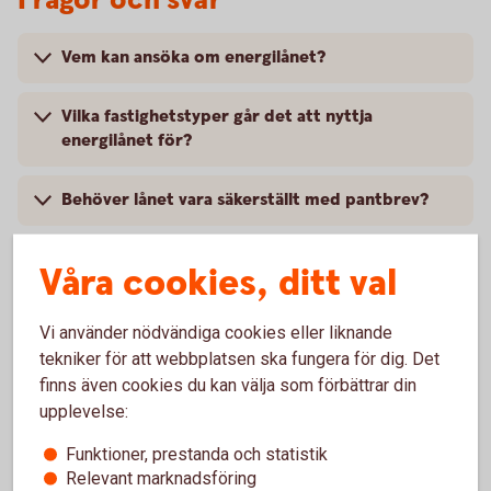
Frågor och svar
Vem kan ansöka om energilånet?
Vilka fastighetstyper går det att nyttja
energilånet för?
Behöver lånet vara säkerställt med pantbrev?
Finns det någon lägsta respektive högsta summa
Våra cookies, ditt val
på lånet?
Vi använder nödvändiga cookies eller liknande
Vad krävs för att få låna av Sparbanken Boken?
tekniker för att webbplatsen ska fungera för dig. Det
finns även cookies du kan välja som förbättrar din
Hur vet vi vilken investering som ger mest
upplevelse:
effekt?
Funktioner, prestanda och statistik
Relevant marknadsföring
Vad får jag för ränta?