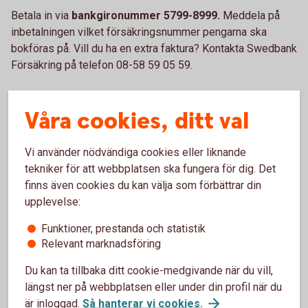
Betala in via
bankgironummer 5799-8999.
Meddela på
inbetalningen vilket försäkringsnummer pengarna ska
bokföras på. Vill du ha en extra faktura? Kontakta Swedbank
Försäkring på telefon 08-58 59 05 59.
Våra cookies, ditt val
Kontakta oss
Vi använder nödvändiga cookies eller liknande
tekniker för att webbplatsen ska fungera för dig. Det
finns även cookies du kan välja som förbättrar din
Besök oss
upplevelse:
Välkommen till ett av våra kontor så hjälper vi dig.
Funktioner, prestanda och statistik
Relevant marknadsföring
Hitta ditt
bankkontor
Du kan ta tillbaka ditt cookie-medgivande när du vill,
längst ner på webbplatsen eller under din profil när du
är inloggad.
Så hanterar vi cookies
.