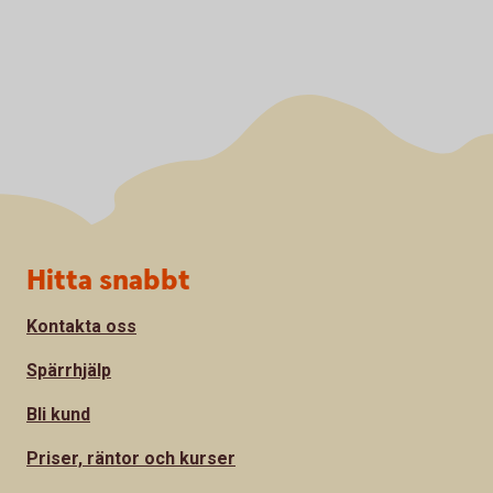
Sidfot
Hitta snabbt
Kontakta oss
Spärrhjälp
Bli kund
Priser, räntor och kurser