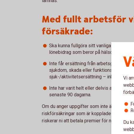
lämnas.
Med fullt arbetsför 
försäkrade:
Ska kunna fullgöra sitt vanliga arbete uta
lönebidrag som beror på hälsoskäl.
V
Inte får ersättning från arbetsgivare e
sjukdom, skada eller funktionsnedsättning
sjuk-/aktivitetsersättning – inklusive vil
Vi an
webbp
Inte har varit helt eller delvis arbetsofö
förbä
senaste 90 dagarna.
F
Om du anger uppgifter som inte är sanna elle
R
riskförsäkringar som är kopplade till försäkr
riskerar ni att betala premier för något ni inte
Du ka
webbp