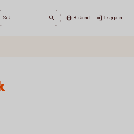
Sök
Bli kund
Logga in
g
k