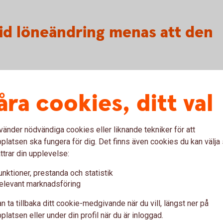
vid löneändring menas att den
n anpassningar, inskränkningar eller
åra cookies, ditt val
ller Försäkringskassan som har samband med
 (t ex sjuklön, sjukpenning,
ande sådan).
vänder nödvändiga cookies eller liknande tekniker för att
latsen ska fungera för dig. Det finns även cookies du kan välj
rmögen i mer än 14 dagar i följd under de
ttrar din upplevelse:
unktioner, prestanda och statistik
r fullständiga kan det innebära att
elevant marknadsföring
ingen inte gäller när de behöver utnyttjas. Då
 kan använda fullt ut.
n ta tillbaka ditt cookie-medgivande när du vill, längst ner på
latsen eller under din profil när du är inloggad.