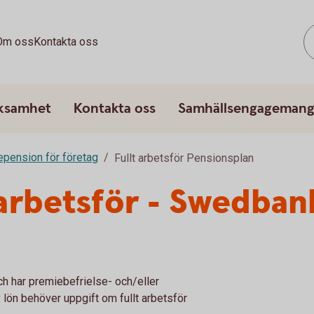
Om oss
Kontakta oss
rksamhet
Kontakta oss
Samhällsengageman
epension för företag
Fullt arbetsför Pensionsplan
t arbetsför - Swedban
ch har premiebefrielse- och/eller
v lön behöver uppgift om fullt arbetsför