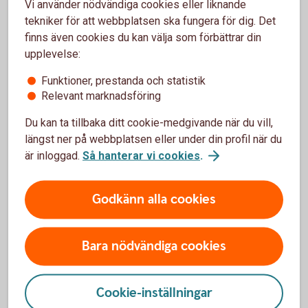
Vi använder nödvändiga cookies eller liknande
Närstående – förälder/barn
tekniker för att webbplatsen ska fungera för dig. Det
finns även cookies du kan välja som förbättrar din
En person som är verksam i företaget och är barn, barnbarn
upplevelse:
eller förälder till företagaren.
Om du anger uppgifter som inte är sanna eller fullständiga
Funktioner, prestanda och statistik
kan det innebära att riskförsäkringar som är kopplade till
Relevant marknadsföring
försäkringen inte gäller när de behöver utnyttjas. Då riskerar
Du kan ta tillbaka ditt cookie-medgivande när du vill,
ni att betala premier för något ni inte kan använda fullt ut.
längst ner på webbplatsen eller under din profil när du
är inloggad.
Så hanterar vi cookies
.
För att se detta innehåll behöver du först
Godkänn alla cookies
godkänna cookies för Funktioner, prestanda
och statistik.
Bara nödvändiga cookies
Inställningar för cookies
Cookie-inställningar