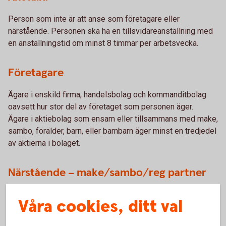
Person som inte är att anse som företagare eller
närstående. Personen ska ha en tillsvidareanställning med
en anställningstid om minst 8 timmar per arbetsvecka.
Företagare
Ägare i enskild firma, handelsbolag och kommanditbolag
oavsett hur stor del av företaget som personen äger.
Ägare i aktiebolag som ensam eller tillsammans med make,
sambo, förälder, barn, eller barnbarn äger minst en tredjedel
av aktierna i bolaget.
Närstående – make/sambo/reg partner
En person som är verksam i företaget och är make, sambo
Våra cookies, ditt val
eller registrerad partner med företagaren.