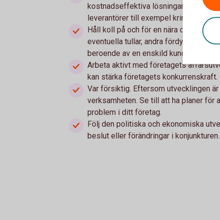
kostnadseffektiva lösningar? Vad finns
leverantörer till exempel kring betalnin
Håll koll på och för en nära dialog med
eventuella tullar, andra fördyringar och 
beroende av en enskild kund eller lever
Arbeta aktivt med företagets affärsutv
kan stärka företagets konkurrenskraft.
Var försiktig. Eftersom utvecklingen är 
verksamheten. Se till att ha planer för 
problem i ditt företag.
Följ den politiska och ekonomiska utve
beslut eller förändringar i konjunkturen.