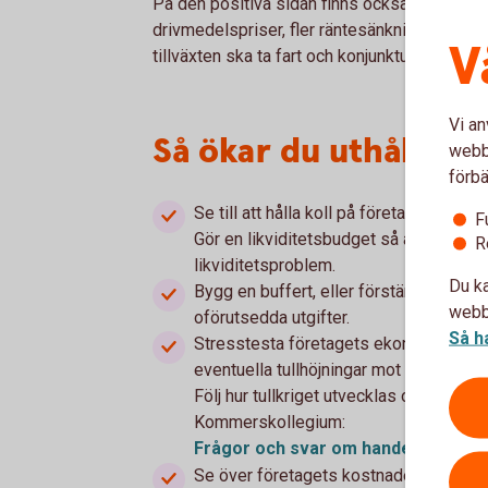
På den positiva sidan finns också förväntning
drivmedelspriser, fler räntesänkningar och e
V
tillväxten ska ta fart och konjunkturen ska vä
Vi an
Så ökar du uthålligh
webbp
förbä
Se till att hålla koll på företagets kas
F
Gör en likviditetsbudget så att du får kla
R
likviditetsproblem.
Du ka
Bygg en buffert, eller förstärk den som 
webbp
oförutsedda utgifter.
Så h
Stresstesta företagets ekonomi. Vad hä
eventuella tullhöjningar mot produkter 
Följ hur tullkriget utvecklas och få sva
Kommerskollegium:
Frågor och svar om handeln med 
Se över företagets kostnader. Vilka bes