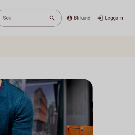
Sök
Bli kund
Logga in
g