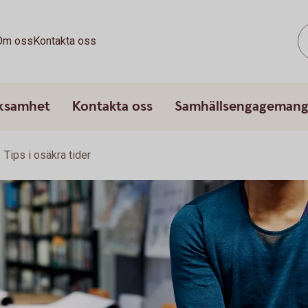
Om oss
Kontakta oss
rksamhet
Kontakta oss
Samhällsengageman
Tips i osäkra tider