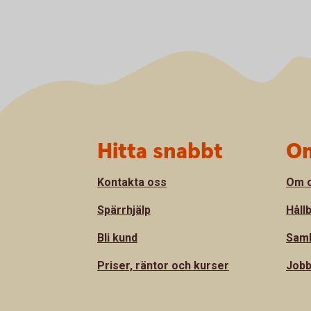
Sidfot
Hitta snabbt
Om
Kontakta oss
Om 
Spärrhjälp
Håll
Bli kund
Sam
Priser, räntor och kurser
Jobb