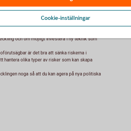
 det för förhandlingsmöjligheter med dina
gsvillkor och prissättning?
Cookie-inställningar
 dina kunder och leverantörer. Hur påverkas de av
en utdragen lågkonjunktur? Se till att inte göra dig
antör.
eckling och om möjligt investera i ny teknik som
oförutsägbar är det bra att sänka riskerna i
att hantera olika typer av risker som kan skapa
cklingen noga så att du kan agera på nya politiska