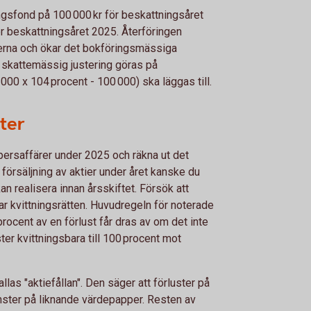
ringsfond på 100 000 kr för beskattningsåret
r beskattningsåret 2025. Återföringen
erna och ökar det bokföringsmässiga
 skattemässig justering göras på
 000 x 104 procent - 100 000) ska läggas till.
ster
ersaffärer under 2025 och räkna ut det
 försäljning av aktier under året kanske du
an realisera innan årsskiftet. Försök att
r kvittningsrätten. Huvudregeln för noterade
 procent av en förlust får dras av om det inte
ster kvittningsbara till 100 procent mot
llas "aktiefållan". Den säger att förluster på
nster på liknande värdepapper. Resten av