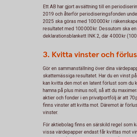
Ett AB har gjort avsättning till en periodise
2019 och återför periodiseringsfonden unde
2025 ska göras med 100 000 kr i räkenskap
resultatet med 100 000 kr. Dessutom ska en
deklarationsblankett INK 2, där 4 000 kr (100
3. Kvitta vinster och förlu
Gör en sammanställning över dina värdepapp
skattemässiga resultatet. Har du en vinst på
kan kvitta den mot en latent förlust som du k
hamna på plus minus noll, så att du maximera
aktier och fonder i en privatportfölj är att 70
finns vinster att kvitta mot. Däremot är förlu
vinster.
För aktiebolag finns en särskild regel som ka
vissa värdepapper endast får kvittas mot vi