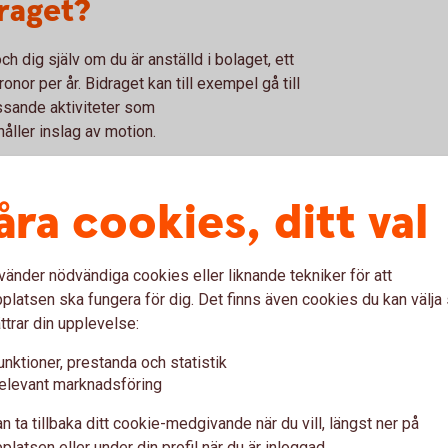
raget?
ch dig själv om du är anställd i bolaget, ett
onor per år. Bidraget kan till exempel gå till
essande aktiviteter som
åller inslag av motion.
ör motion till dina anställda, men inte till
åra cookies, ditt val
olag
vänder nödvändiga cookies eller liknande tekniker för att
latsen ska fungera för dig. Det finns även cookies du kan välj
g
ttrar din upplevelse:
unktioner, prestanda och statistik
agit ut i lön under året och eventuellt göra
elevant marknadsföring
n ta tillbaka ditt cookie-medgivande när du vill, längst ner på
.
latsen eller under din profil när du är inloggad.