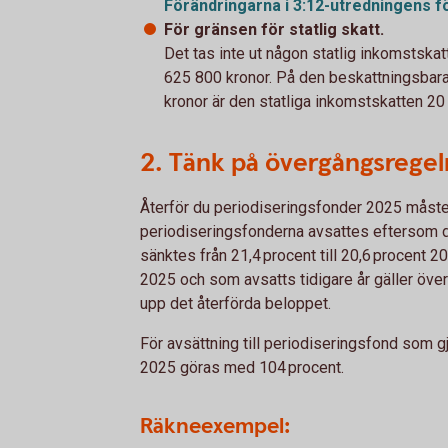
Förändringarna i 3:12-utredningens f
För gränsen för statlig skatt.
Det tas inte ut någon statlig inkomstskat
625 800 kronor. På den beskattningsbar
kronor är den statliga inkomstskatten 20
2. Tänk på övergångsregel
Återför du periodiseringsfonder 2025 måste d
periodiseringsfonderna avsattes eftersom de
sänktes från 21,4 procent till 20,6 procent 
2025 och som avsatts tidigare år gäller öve
upp det återförda beloppet.
För avsättning till periodiseringsfond som g
2025 göras med 104 procent.
Räkneexempel: