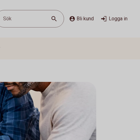
Sök
Bli kund
Logga in
g