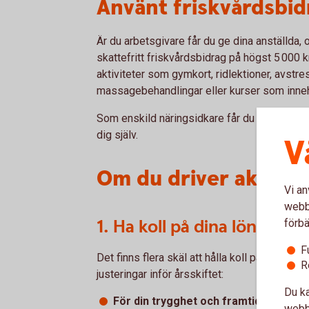
Använt friskvårdsbid
Är du arbetsgivare får du ge dina anställda, o
skattefritt friskvårdsbidrag på högst 5 000 kr
aktiviteter som gymkort, ridlektioner, avstr
massagebehandlingar eller kurser som inneh
Som enskild näringsidkare får du göra avdrag f
dig själv.
V
Om du driver aktieb
Vi an
webbp
1. Ha koll på dina löneutta
förbä
F
Det finns flera skäl att hålla koll på vad du t
R
justeringar inför årsskiftet:
Du ka
För din trygghet och framtida pension
webbp