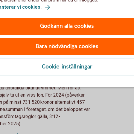
ions- och försäkringssystemet grundar sig på
anterar vi cookies
.
442 kronor (cirka 54 204 kronor i månaden) ger
 pension.
u blir sjuk eller ska vara föräldraledig.
Godkänn alla cookies
de inkomst) får du när du har en årslön på
. Hur mycket du får i ersättning beror på
säkringskassan.
Bara nödvändiga cookies
drapenning (VAB).
 vid en årslön på 441 000 kronor (36 750
Cookie-inställningar
tdelning på 209 550 kronor inkomståret
du anställda ökar utrymmet. Men för att
jälv ta ut en viss lön. För 2024 (påverkar
n på minst 731 520 kronor alternativt 457
lönesumman i företaget, om det beloppet var
nsföretagsregler gälla, 3:12-
mber 2025).