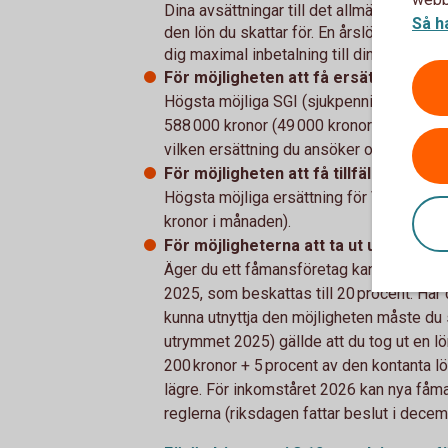
Dina avsättningar till det allmänna pens
Så h
den lön du skattar för. En årslön på 650 
dig maximal inbetalning till din allmänna
För möjligheten att få ersättning när d
Högsta möjliga SGI (sjukpenningsgrundan
588 000 kronor (49 000 kronor i månaden)
vilken ersättning du ansöker om hos För
För möjligheten att få tillfällig föräl
Högsta möjliga ersättning för VAB får du
kronor i månaden).
För möjligheterna att ta ut utdelning.
Äger du ett fåmansföretag kan du ta ut u
2025, som beskattas till 20 procent. Har 
kunna utnyttja den möjligheten måste du s
utrymmet 2025) gällde att du tog ut en lö
200 kronor + 5 procent av den kontanta 
lägre. För inkomståret 2026 kan nya fåma
reglerna (riksdagen fattar beslut i dece