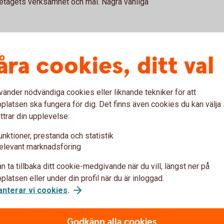
öretagets verksamhet och mål. Några vanliga
åra cookies, ditt val
vänder nödvändiga cookies eller liknande tekniker för att
r verksamhet och sätt mål som går att följa
latsen ska fungera för dig. Det finns även cookies du kan välj
ttrar din upplevelse:
unktioner, prestanda och statistik
elevant marknadsföring
 resultaten regelbundet kan ni se vad som
n ta tillbaka ditt cookie-medgivande när du vill, längst ner på
latsen eller under din profil när du är inloggad.
anterar vi cookies
.
estering gett den effekt ni räknade med? Går
Godkänn alla cookies