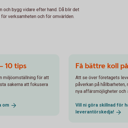
n och bygg vidare efter hand. Då blir det
 – för verksamheten och för omvärlden.
 – 10 tips
Få bättre koll p
 miljöomställning för att
Att se över företagets lev
rsta sakerna att fokusera
påverkan på hållbarheten, m
nya affärsmöjligheter och 
la
om
Vill ni göra skillnad för
leverantörskedja!