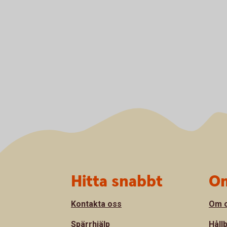
Sidfot
Hitta snabbt
Om
Kontakta oss
Om 
Spärrhjälp
Håll