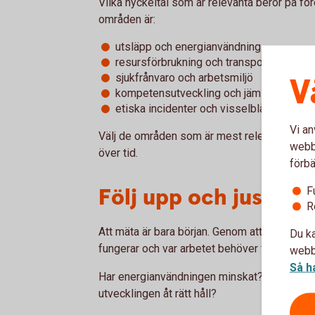
Vilka nyckeltal som är relevanta beror på f
områden är:
utsläpp och energianvändning
resursförbrukning och transporter
V
sjukfrånvaro och arbetsmiljö
kompetensutveckling och jämställdhet
etiska incidenter och visselblåsning
Vi an
Välj de områden som är mest relevanta för e
webbp
över tid.
förbä
Följ upp och justera
F
R
Att mäta är bara början. Genom att följa upp
Du ka
fungerar och var arbetet behöver förändras.
webbp
Så h
Har energianvändningen minskat? Har en inv
utvecklingen åt rätt håll?