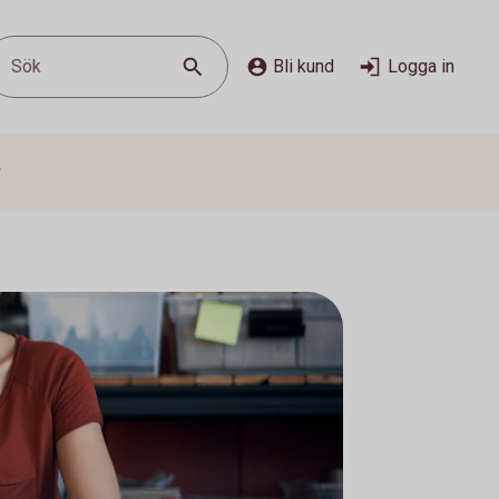
Sök
Bli kund
Logga in
g