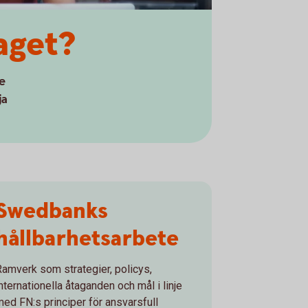
aget?
te
ja
Swedbanks
hållbarhetsarbete
Ramverk som strategier, policys,
nternationella åtaganden och mål i linje
med FN:s principer för ansvarsfull