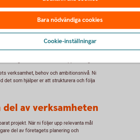
teg och justera målen när verksamheten eller
Bara nödvändiga cookies
de ramverk
Cookie-inställningar
och ramverk vara ett stöd i
 exempel användas för att beräkna utsläpp av
öd kring hållbarhetsmål och rapportering.
gets verksamhet, behov och ambitionsnivå. Ni
 det som hjälper er att strukturera och följa
n del av verksamheten
rat projekt. När ni följer upp relevanta mål
igare del av företagets planering och