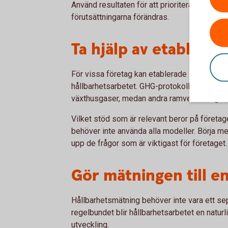
Använd resultaten för att prioritera nästa s
förutsättningarna förändras.
Ta hjälp av etablera
För vissa företag kan etablerade standarder 
hållbarhetsarbetet. GHG-protokollet kan till
växthusgaser, medan andra ramverk kan ge st
Vilket stöd som är relevant beror på företa
behöver inte använda alla modeller. Börja med
upp de frågor som är viktigast för företaget.
Gör mätningen till e
Hållbarhetsmätning behöver inte vara ett sepa
regelbundet blir hållbarhetsarbetet en naturl
utveckling.