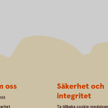
 oss
Säkerhet och
integritet
oss
barhet
Ta tillbaka cookie-medgiva