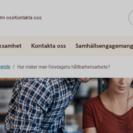
Om oss
Kontakta oss
rksamhet
Kontakta oss
Samhällsengageman
gande
Hur mäter man företagets hållbarhetsarbete?