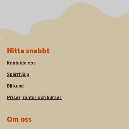
Sidfot
Hitta snabbt
Kontakta oss
Spärrhjälp
Bli kund
Priser, räntor och kurser
Om oss