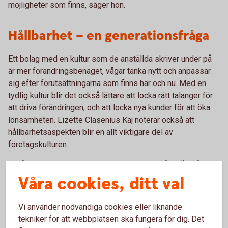
möjligheter som finns, säger hon.
Hållbarhet – en generationsfråga
Ett bolag med en kultur som de anställda skriver under på
är mer förändringsbenäget, vågar tänka nytt och anpassar
sig efter förutsättningarna som finns här och nu. Med en
tydlig kultur blir det också lättare att locka rätt talanger för
att driva förändringen, och att locka nya kunder för att öka
lönsamheten. Lizette Clasenius Kaj noterar också att
hållbarhetsaspekten blir en allt viktigare del av
företagskulturen.
– Hållbarheten är verkligen en generationsfråga. Än så
länge är det “nice to have”, men om ett par år blir det ett
Våra cookies, ditt val
måste att ha hållbarheten integrerad i hela verksamheten
för att kunna attrahera arbetskraft och erbjuda en gångbar
Vi använder nödvändiga cookies eller liknande
produkt till marknaden, säger hon.
tekniker för att webbplatsen ska fungera för dig. Det