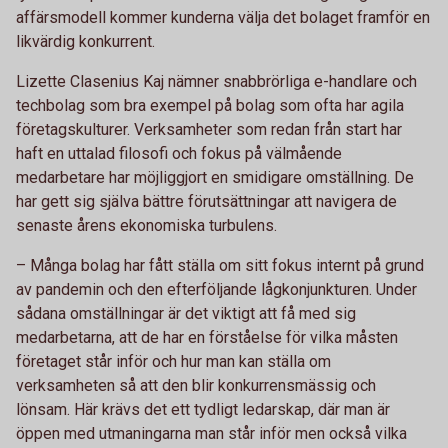
affärsmodell kommer kunderna välja det bolaget framför en
likvärdig konkurrent.
Lizette Clasenius Kaj nämner snabbrörliga e-handlare och
techbolag som bra exempel på bolag som ofta har agila
företagskulturer. Verksamheter som redan från start har
haft en uttalad filosofi och fokus på välmående
medarbetare har möjliggjort en smidigare omställning. De
har gett sig själva bättre förutsättningar att navigera de
senaste årens ekonomiska turbulens.
– Många bolag har fått ställa om sitt fokus internt på grund
av pandemin och den efterföljande lågkonjunkturen. Under
sådana omställningar är det viktigt att få med sig
medarbetarna, att de har en förståelse för vilka måsten
företaget står inför och hur man kan ställa om
verksamheten så att den blir konkurrensmässig och
lönsam. Här krävs det ett tydligt ledarskap, där man är
öppen med utmaningarna man står inför men också vilka