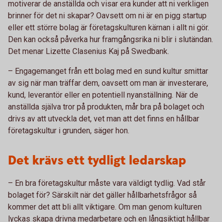
motiverar de anställda och visar era kunder att ni verkligen
brinner för det ni skapar? Oavsett om ni är en pigg startup
eller ett större bolag är företagskulturen kärnan i allt ni gör.
Den kan också påverka hur framgångsrika ni blir i slutändan.
Det menar Lizette Clasenius Kaj på Swedbank.
– Engagemanget från ett bolag med en sund kultur smittar
av sig när man träffar dem, oavsett om man är investerare,
kund, leverantör eller en potentiell nyanställning. När de
anställda själva tror på produkten, mår bra på bolaget och
drivs av att utveckla det, vet man att det finns en hållbar
företagskultur i grunden, säger hon.
Det krävs ett tydligt ledarskap
– En bra företagskultur måste vara väldigt tydlig. Vad står
bolaget för? Särskilt när det gäller hållbarhetsfrågor så
kommer det att bli allt viktigare. Om man genom kulturen
lyckas skapa drivna medarbetare och en långsiktigt hållbar