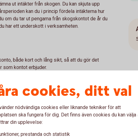
ämna ut intäkter från skogen. Du kan skjuta upp
oårsperioden kan du i princip fördela intäkterna hur
 du om du tar ut pengarna från skogskontot de år du
u har ett underskott i verksamheten.
onto, både kort och lång sikt, så att du gör det
 som kontot erbjuder.
åra cookies, ditt val
ontot ska vara avdragsgillt i deklarationen, måste
klarationsdagen. Det finns inga undantag för den
ontot på deklarationsdagen medger Skatteverket
vänder nödvändiga cookies eller liknande tekniker för att
latsen ska fungera för dig. Det finns även cookies du kan välj
tidigt
ttrar din upplevelse:
nst fyra månader för att du ska få avdrag för
unktioner, prestanda och statistik