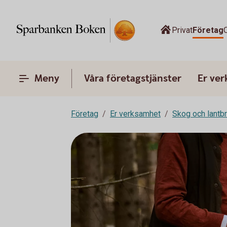
Privat
Företag
Meny
Våra företagstjänster
Er ve
Företag
Er verksamhet
Skog och lantb