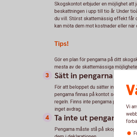
Skogskontot erbjuder en möjlighet att j
beskattningen i upp till tio år. Under ti
du vill. Störst skattemässig effekt får
kan möta dem mot kostnader eller när d
Tips!
Gör en plan för pengarna på ditt skogsk
mesta av de skattemässiga möjligheter
Sätt in pengarna i tid
V
För att beloppet du sätter in på skogsk
pengarna finnas på kontot senast på de
regeln. Finns inte pengarna på skogsk
Vi an
inget avdrag.
webbp
Ta inte ut pengarna för 
förbä
Pengarna måste stå på skogskontot i mi
F
dem i deklarationen.