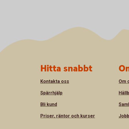
Sidfot
Hitta snabbt
Om
Kontakta oss
Om 
Spärrhjälp
Håll
Bli kund
Sam
Priser, räntor och kurser
Jobb