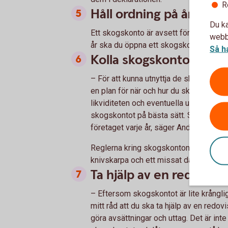
R
Håll ordning på åren
Du ka
Ett skogskonto är avsett för intäkter un
webbp
år ska du öppna ett skogskonto för var
Så h
Kolla skogskontot varje
– För att kunna utnyttja de skattemäss
en plan för när och hur du ska ta ut pen
likviditeten och eventuella underskott
skogskontot på bästa sätt. Stäm av d
företaget varje år, säger Andreas Jan
Reglerna kring skogskonton är många o
knivskarpa och ett missat datum kan f
Ta hjälp av en redovisn
– Eftersom skogskontot är lite krångligt
mitt råd att du ska ta hjälp av en red
göra avsättningar och uttag. Det är int