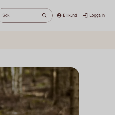
Sök
Bli kund
Logga in
g