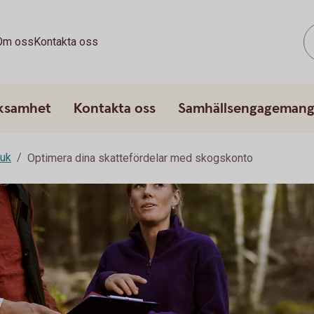
Om oss
Kontakta oss
rksamhet
Kontakta oss
Samhällsengageman
ruk
Optimera dina skattefördelar med skogskonto