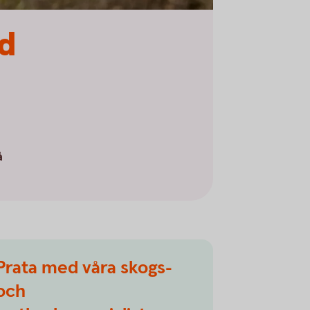
ed
å
Prata med våra skogs-
och