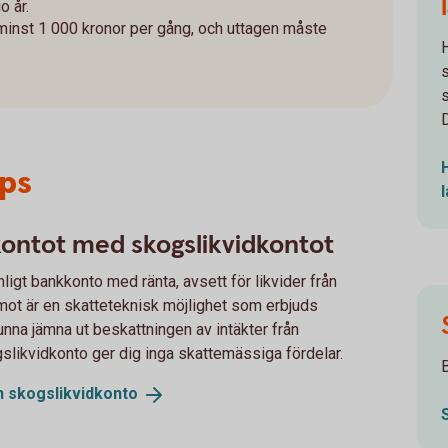
io år.
 minst 1 000 kronor per gång, och uttagen måste
D
ips
kontot med skogslikvidkontot
vanligt bankkonto med ränta, avsett för likvider från
mot är en skatteteknisk möjlighet som erbjuds
unna jämna ut beskattningen av intäkter från
slikvidkonto ger dig inga skattemässiga fördelar.
h
skogslikvidkonto