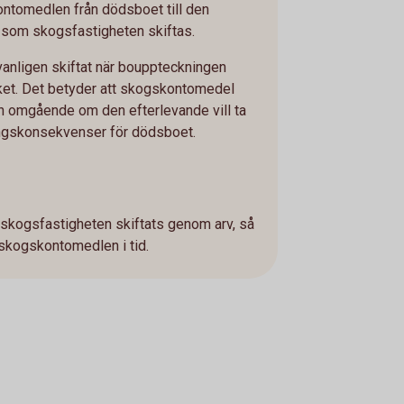
ontomedlen från dödsboet till den
som skogsfastigheten skiftas.
nligen skiftat när bouppteckningen
ket. Det betyder att skogskontomedel
n omgående om den efterlevande vill ta
ngskonsekvenser för dödsboet.
 skogsfastigheten skiftats genom arv, så
 skogskontomedlen i tid.