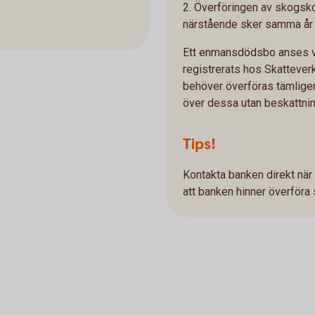
2. Överföringen av skogsk
närstående sker samma år 
Ett enmansdödsbo anses va
registrerats hos Skattever
behöver överföras tämlige
över dessa utan beskattni
Tips!
Kontakta banken direkt när
att banken hinner överföra