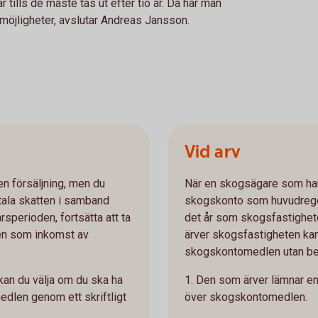
 tills de måste tas ut efter tio år. Då har man
 möjligheter, avslutar Andreas Jansson.
Vid arv
en försäljning, men du
När en skogsägare som har
tala skatten i samband
skogskonto som huvudregel
rsperioden, fortsätta att ta
det år som skogsfastighet
gen som inkomst av
ärver skogsfastigheten kan
skogskontomedlen utan besk
kan du välja om du ska ha
1. Den som ärver lämnar en s
medlen genom ett skriftligt
över skogskontomedlen.