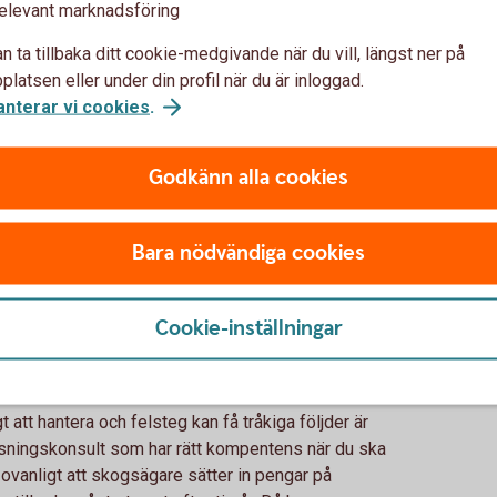
elevant marknadsföring
n ta tillbaka ditt cookie-medgivande när du vill, längst ner på
der ett år. Har du intäkter från skogen under flera
latsen eller under din profil när du är inloggad.
t och ett av dem.
anterar vi cookies
.
 år
iga fördelar som skogskontot erbjuder bör du ha
Godkänn alla cookies
garna, både på kort och lång sikt. Ha koll på
 i din verksamhet, så att du använder pengarna på
Bara nödvändiga cookies
ina medel på skogskontot med det som händer i
sson, skogsspecialist på Swedbank.
ch inte helt okomplicerade. Tidsgränserna är
Cookie-inställningar
å konsekvenser.
ingskonsult
 att hantera och felsteg kan få tråkiga följder är
ovisningskonsult som har rätt kompentens när du ska
e ovanligt att skogsägare sätter in pengar på