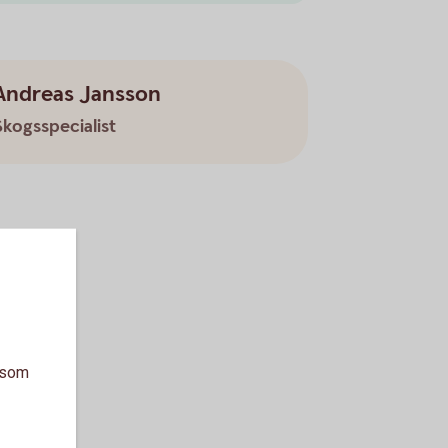
Andreas Jansson
Skogsspecialist
a som