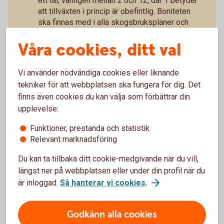
ett tal, vanligen mellan 2 och 12, där 1 betyder
att tillväxten i princip är obefintlig. Boniteten
ska finnas med i alla skogsbruksplaner och
prospekt.
Våra cookies, ditt val
Ta hjälp av våra skog- och
lantbruksansvariga
för en bedömning på
plats.
Vi använder nödvändiga cookies eller liknande
Bedöm tillgängligheten
. Saknas skogsvägar
tekniker för att webbplatsen ska fungera för dig. Det
eller är marken kuperad?
finns även cookies du kan välja som förbättrar din
Tänk till kring finansiering,
räkna, analysera
upplevelse:
och ta kontakt med banken i tid.
Tänk framåt
, skogsbruk är långsiktigt.
Funktioner, prestanda och statistik
Försök att förutse det oväntade
. Vilka
Relevant marknadsföring
anspråk kan kommuner och andra myndigheter
tänkas ha på fastigheten i framtiden, för
Du kan ta tillbaka ditt cookie-medgivande när du vill,
bostadsbyggande, vägar och annan
längst ner på webbplatsen eller under din profil när du
infrastruktur?
är inloggad.
Så hanterar vi cookies
.
Godkänn alla cookies