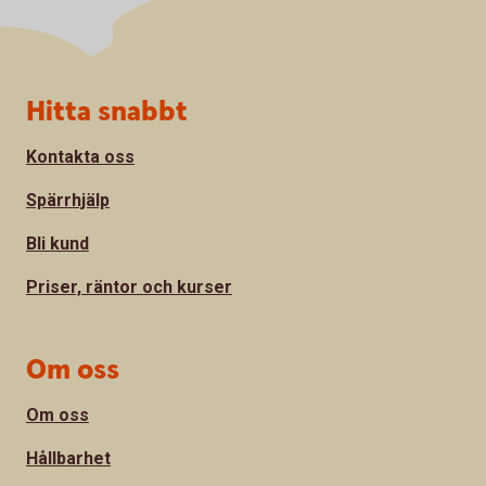
Sidfot
Hitta snabbt
Kontakta oss
Spärrhjälp
Bli kund
Priser, räntor och kurser
Om oss
Om oss
Hållbarhet