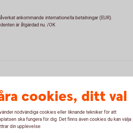
påverkat ankommande internationella betalningar (EUR).
cidenten är åtgärdad nu. /OK
sättningar (2026-04-16) /OK
åra cookies, ditt val
iftstörning som har påverkat inkommande insättningar från
vänder nödvändiga cookies eller liknande tekniker för att
latsen ska fungera för dig. Det finns även cookies du kan välj
ttrar din upplevelse: