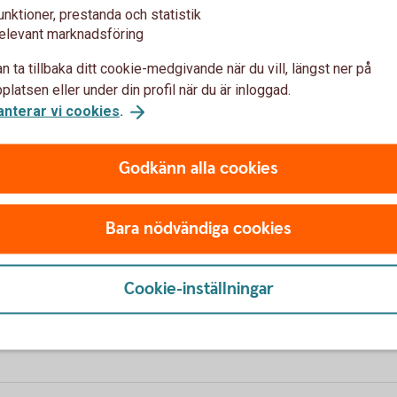
unktioner, prestanda och statistik
elevant marknadsföring
n ta tillbaka ditt cookie-medgivande när du vill, längst ner på
latsen eller under din profil när du är inloggad.
anterar vi cookies
.
SAK, KRF) (2026-02-19) /OK
Godkänn alla cookies
026 kl: 15:02 har vi haft driftstörning i tjänsten (SAK,
Bara nödvändiga cookies
undernas privatlån har levererats till UC. /OK.
Cookie-inställningar