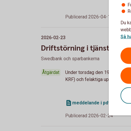
F
R
Publicerad 2026-04-16
Du ka
webbp
Så h
2026-02-23
Driftstörning i tjänsten (
Swedbank och sparbankerna
Åtgärdat
Under torsdag den 19:e februari 2
KRF) och felaktiga uppgifter om k
meddelande i pdf-format
Publicerad 2026-02-24