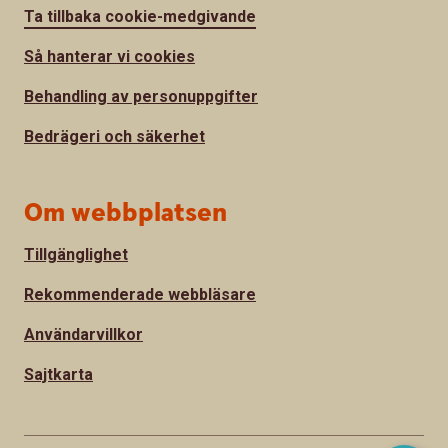
Ta tillbaka cookie-medgivande
Så hanterar vi cookies
Behandling av personuppgifter
Bedrägeri och säkerhet
Om webbplatsen
Tillgänglighet
Rekommenderade webbläsare
Användarvillkor
Sajtkarta