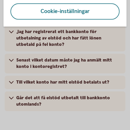
Jag vill ha in pengarna på ett annat konto än det
som är registrerat i Swedbanks kontoregister.
Cookie-inställningar
Hur gör jag?
Jag har registrerat ett bankkonto för
utbetalning av elstöd och har fått lönen
utbetald på fel konto?
Senast vilket datum måste jag ha anmält mitt
konto i kontoregistret?
Till vilket konto har mitt elstöd betalats ut?
Går det att få elstöd utbetalt till bankkonto
utomlands?