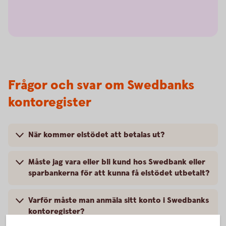
Frågor och svar om Swedbanks
kontoregister
När kommer elstödet att betalas ut?
Måste jag vara eller bli kund hos Swedbank eller
sparbankerna för att kunna få elstödet utbetalt?
Varför måste man anmäla sitt konto i Swedbanks
kontoregister?