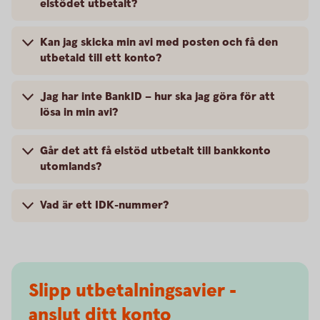
elstödet utbetalt?
Kan jag skicka min avi med posten och få den
utbetald till ett konto?
Jag har inte BankID – hur ska jag göra för att
lösa in min avi?
Går det att få elstöd utbetalt till bankkonto
utomlands?
Vad är ett IDK-nummer?
Slipp utbetalningsavier -
anslut ditt konto