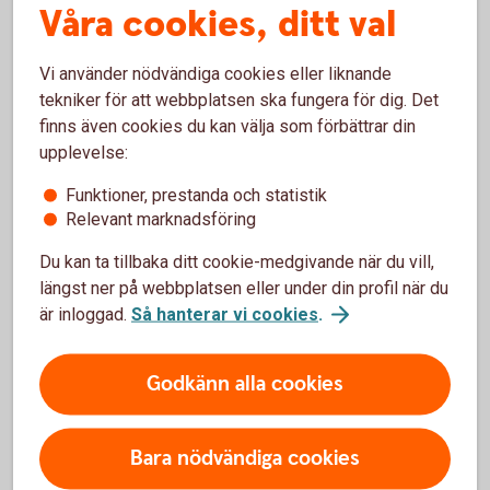
Våra cookies, ditt val
Hur ser jag att elstödet är på väg?
Vi använder nödvändiga cookies eller liknande
Hur kontrollerar jag om mitt konto finns i
tekniker för att webbplatsen ska fungera för dig. Det
Swedbanks kontoregister?
finns även cookies du kan välja som förbättrar din
upplevelse:
Går det snabbare att få pengarna om jag går in
på bankkontor/ringer er?
Funktioner, prestanda och statistik
Relevant marknadsföring
Hur registrerar jag mig i Swedbanks
Du kan ta tillbaka ditt cookie-medgivande när du vill,
kontoregistret?
längst ner på webbplatsen eller under din profil när du
är inloggad.
Så hanterar vi cookies
.
Hur gör jag om jag vill avregistrera mig från
Swedbanks kontoregister?
Godkänn alla cookies
Hur kan jag se vilket konto som finns registrerat
Swedbanks kontoregister?
Bara nödvändiga cookies