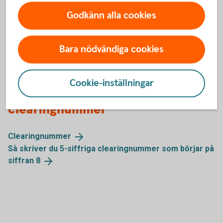
CCCCKKKKKKK
Godkänn alla cookies
(4 siffror i clearingnumret, 7 siffror i kontonumret
-
totalt 11 siffror
)
Bara nödvändiga cookies
Cookie-inställningar
Mer information om
clearingnummer
Clearingnummer
Så skriver du 5-siffriga clearingnummer som börjar på
siffran
8