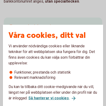
bankkontonumret anges,
utan specialtecken
.
Exempel på hur våra
Våra cookies, ditt val
bankkontonummer ser ut
CCCC, KK-KKKKK
Vi använder nödvändiga cookies eller liknande
(4 siffror i clearingnumret, 7 siffror i kontonumret
tekniker för att webbplatsen ska fungera för dig. Det
-
totalt 11 siffror
)
finns även cookies du kan välja som förbättrar din
upplevelse:
Funktioner, prestanda och statistik
Relevant marknadsföring
Du kan ta tillbaka ditt cookie-medgivande när du vill,
Så skriver du bankkontonumret vid
längst ner på webbplatsen eller under din profil när du
överföring
är inloggad.
Så hanterar vi cookies
.